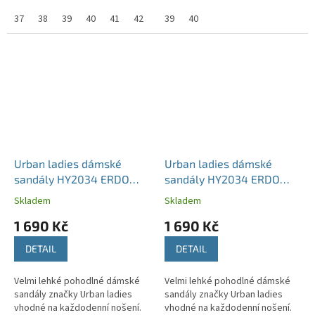
37
38
39
40
41
42
39
40
Urban ladies dámské
Urban ladies dámské
sandály HY2034 ERDO
sandály HY2034 ERDO
WHITE
MOONBEAM
Skladem
Skladem
1 690 Kč
1 690 Kč
DETAIL
DETAIL
Velmi lehké pohodlné dámské
Velmi lehké pohodlné dámské
sandály značky Urban ladies
sandály značky Urban ladies
vhodné na každodenní nošení.
vhodné na každodenní nošení.