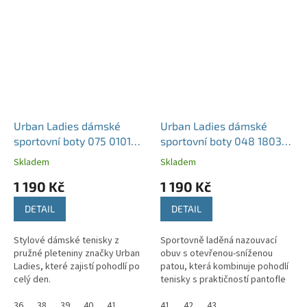
Urban Ladies dámské
Urban Ladies dámské
sportovní boty 075 0101
sportovní boty 048 1803
1100 bílé
6100 červené
Skladem
Skladem
1 190 Kč
1 190 Kč
DETAIL
DETAIL
Stylové dámské tenisky z
Sportovně laděná nazouvací
pružné pleteniny značky Urban
obuv s otevřenou-sníženou
Ladies, které zajistí pohodlí po
patou, která kombinuje pohodlí
celý den.
tenisky s praktičností pantofle
značky Urban Ladies.
36
38
39
40
41
41
42
43