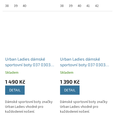
38
39
40
38
39
40
41
42
Urban Ladies dámské
Urban Ladies dámské
sportovní boty 037 0303
sportovní boty 037 0303
6100 červené
3400 béžové
Skladem
Skladem
1 490 Kč
1 390 Kč
DETAIL
DETAIL
Dámské sportovní boty značky
Dámské sportovní boty značky
Urban Ladies vhodné pro
Urban Ladies vhodné pro
každodenní nošení.
každodenní nošení.