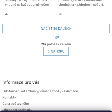
vhodné na každodenní nošení.
vhodné na každodenní nošení.
42
36
NAČÍST 36 DALŠÍCH
S
1
8
t
O
r
267
položek celkem
v
á
l
NAHORU
n
á
k
d
o
v
Z
a
á
c
á
n
í
p
í
p
a
Informace pro vás
r
t
v
Odstoupení od smlouvy/Výměna zboží/Reklamace
í
k
Kontakty
y
v
Cena poštovného
ý
Obchodní podmínky