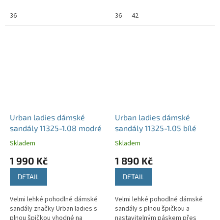
36
36
42
Urban ladies dámské
Urban ladies dámské
sandály 11325-1.08 modré
sandály 11325-1.05 bílé
Skladem
Skladem
1 990 Kč
1 890 Kč
DETAIL
DETAIL
Velmi lehké pohodlné dámské
Velmi lehké pohodlné dámské
sandály značky Urban ladies s
sandály s plnou špičkou a
plnou špičkou vhodné na
nastavitelným páskem přes