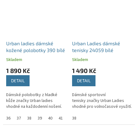
Urban ladies dámské
Urban Ladies dámské
kožené polobotky 390 bílé
tenisky 24059 bílé
Skladem
Skladem
1 890 Kč
1 490 Kč
DETAIL
DETAIL
Dámské polobotky z hladké
Dámské sportovní
kůže značky Urban ladies
tenisky značky Urban Ladies
vhodné na každodenní nošení.
vhodné pro volnočasové využití.
36
37
38
39
40
41
42
38