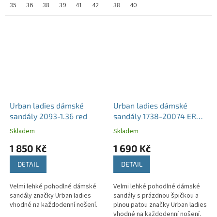
35
36
38
39
41
42
38
40
Urban ladies dámské
Urban ladies dámské
sandály 2093-1.36 red
sandály 1738-20074 ERDO
béžové
Skladem
Skladem
1 850 Kč
1 690 Kč
DETAIL
DETAIL
Velmi lehké pohodlné dámské
Velmi lehké pohodlné dámské
sandály značky Urban ladies
sandály s prázdnou špičkou a
vhodné na každodenní nošení.
plnou patou značky Urban ladies
vhodné na každodenní nošení.