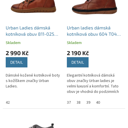
s
u
p
k
r
t
o
ů
d
Urban Ladies dámská
Urban ladies dámská
u
kotníková obuv 811-025
kotníková obuv 604 T04
k
hnědá
hnědá
Skladem
Skladem
t
2 990 Kč
2 190 Kč
ů
DETAIL
DETAIL
Dámské kožené kotníkové boty
Elegantní kotníková dámská
s kožíškem značky Urban
obuv značky Urban ladies je
Ladies.
velmi luxusní a komfortní. Tato
obuv je vhodná do podzimních
dnů a i při prvních zimních
42
mrazech.
37
38
39
40