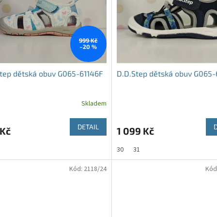
999 Kč
–20 %
tep dětská obuv G065-61146F
D.D.Step dětská obuv G065
Skladem
DETAIL
 Kč
1 099 Kč
30
31
Kód:
2118/24
Kód