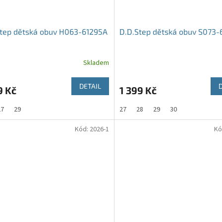
Step dětská obuv H063-61295A
D.D.Step dětská obuv S073-
Skladem
DETAIL
9 Kč
1 399 Kč
27
29
27
28
29
30
Kód:
2026-1
Kó