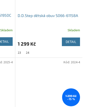
61950C
D.D.Step dětská obuv S066-61158A
Skladem
Skladem
DETAIL
DETAIL
1 299 Kč
23
24
d:
2025-4
Kód:
2024-4
1 299 Kč
–15 %