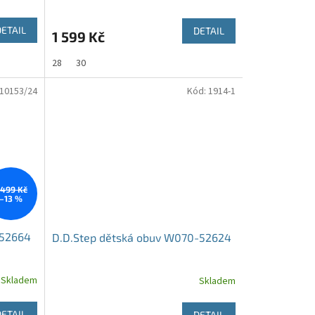
DETAIL
DETAIL
1 599 Kč
28
30
10153/24
Kód:
1914-1
 499 Kč
–13 %
-52664
D.D.Step dětská obuv W070-52624
Skladem
Skladem
DETAIL
DETAIL