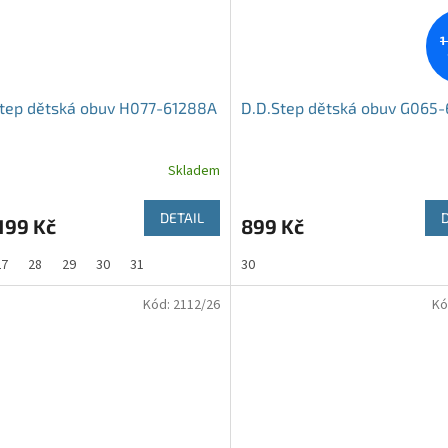
1
Step dětská obuv H077-61288A
D.D.Step dětská obuv G065
Skladem
DETAIL
199 Kč
899 Kč
27
28
29
30
31
30
Kód:
2112/26
Kó