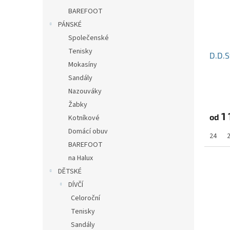
BAREFOOT
PÁNSKÉ
Společenské
Tenisky
D.D.
Mokasíny
Sandály
Nazouváky
Žabky
1 
od
Kotníkové
Domácí obuv
24
BAREFOOT
na Halux
DĚTSKÉ
DÍVČÍ
Celoroční
Tenisky
Sandály