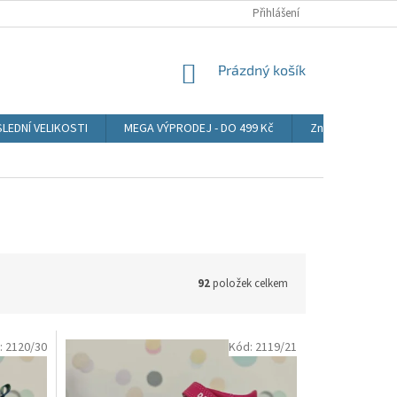
CENA POŠTOVNÉHO
OBCHODNÍ PODMÍNKY
Přihlášení
PODMÍNKY OCHRANY
NÁKUPNÍ
Prázdný košík
KOŠÍK
LEDNÍ VELIKOSTI
MEGA VÝPRODEJ - DO 499 Kč
Značky
92
položek celkem
:
2120/30
Kód:
2119/21