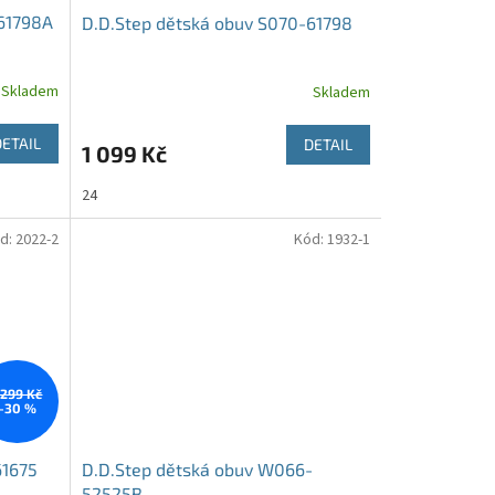
-61798A
D.D.Step dětská obuv S070-61798
Skladem
Skladem
DETAIL
DETAIL
1 099 Kč
24
d:
2022-2
Kód:
1932-1
 299 Kč
–30 %
61675
D.D.Step dětská obuv W066-
52525B