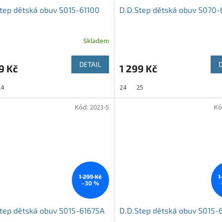
tep dětská obuv S015-61100
D.D.Step dětská obuv S070
Skladem
DETAIL
9 Kč
1 299 Kč
24
24
25
Kód:
2023-5
Kó
1 299 Kč
1
–30 %
tep dětská obuv S015-61675A
D.D.Step dětská obuv S015-