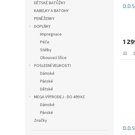
DĚTSKÉ BATŮŽKY
D.D.S
KABELKY A BATOHY
PENĚŽENKY
DOPLŇKY
Impregnace
1 29
Péče
Stélky
21
Obouvací lžíce
POSLEDNÍ VELIKOSTI
Dámské
Pánské
Dětské
MEGA VÝPRODEJ - DO 499 Kč
Dámské
Pánské
Značky
D.D.S