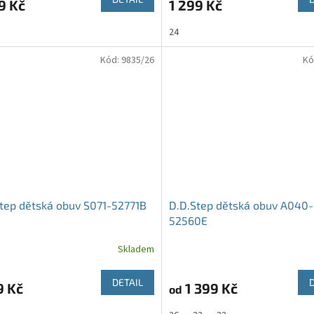
9 Kč
1 299 Kč
24
Kód:
9835/26
Kó
tep dětská obuv S071-52771B
D.D.Step dětská obuv A040-
52560E
Skladem
DETAIL
9 Kč
1 399 Kč
od