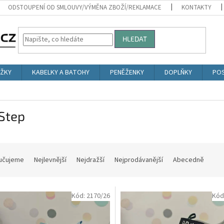
ODSTOUPENÍ OD SMLOUVY/VÝMĚNA ZBOŽÍ/REKLAMACE
KONTAKTY
HLEDAT
ŮŽKY
KABELKY A BATOHY
PENĚŽENKY
DOPLŇKY
POS
Step
učujeme
Nejlevnější
Nejdražší
Nejprodávanější
Abecedně
Kód:
2170/26
Kód