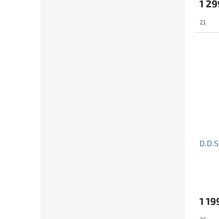
1 29
21
D.D.S
1 19