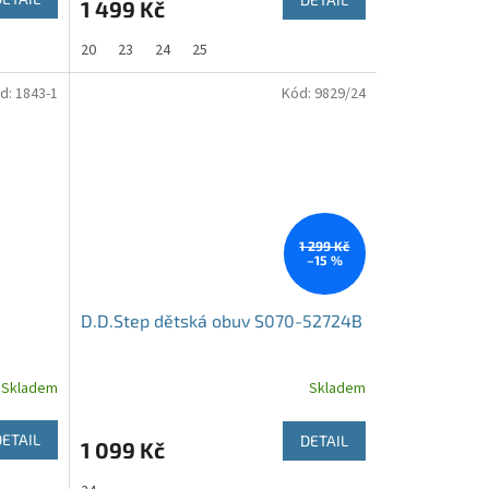
1 499 Kč
20
23
24
25
d:
1843-1
Kód:
9829/24
1 299 Kč
–15 %
D.D.Step dětská obuv S070-52724B
Skladem
Skladem
DETAIL
DETAIL
1 099 Kč