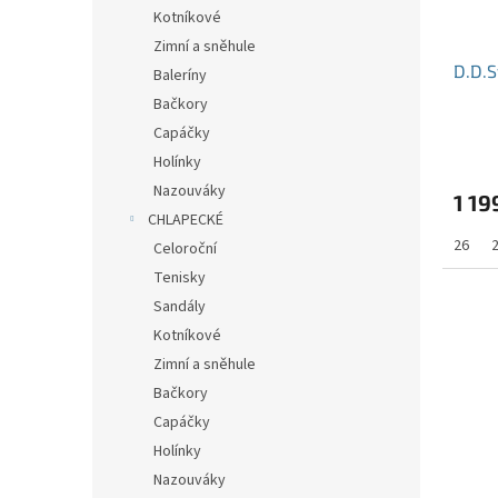
Kotníkové
Zimní a sněhule
D.D.
Baleríny
Bačkory
Capáčky
Holínky
Nazouváky
1 19
CHLAPECKÉ
26
Celoroční
Tenisky
Sandály
Kotníkové
Zimní a sněhule
Bačkory
Capáčky
Holínky
Nazouváky