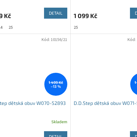
DETAIL
9 Kč
1 099 Kč
24
25
25
Kód:
10156/21
Kód:
1 499 Kč
1
–13 %
Step dětská obuv W070-52893
D.D.Step dětská obuv W071
Skladem
DETAIL