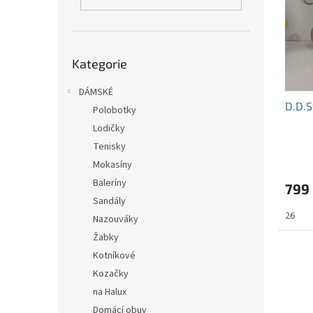
i
r
n
s
o
e
p
d
l
r
u
Přeskočit
o
k
Kategorie
kategorie
d
t
u
DÁMSKÉ
ů
D.D.S
k
Polobotky
t
Lodičky
ů
Tenisky
Mokasíny
Baleríny
799
Sandály
26
Nazouváky
Žabky
Kotníkové
Kozačky
na Halux
Domácí obuv