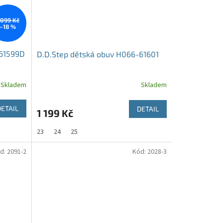
 099 Kč
–18 %
-61599D
D.D.Step dětská obuv H066-61601
Skladem
Skladem
DETAIL
DETAIL
1 199 Kč
23
24
25
d:
2091-2
Kód:
2028-3