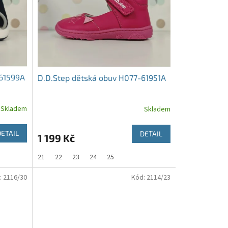
-61599A
D.D.Step dětská obuv H077-61951A
Skladem
Skladem
DETAIL
DETAIL
1 199 Kč
21
22
23
24
25
:
2116/30
Kód:
2114/23