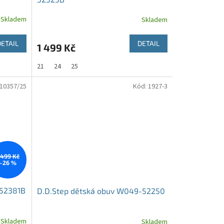
Skladem
Skladem
DETAIL
DETAIL
1 499 Kč
21
24
25
10357/25
Kód:
1927-3
 499 Kč
–26 %
-52381B
D.D.Step dětská obuv W049-52250
Skladem
Skladem