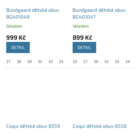
Bundgaard dětská obuv
Bundgaard dětská obuv
BG401049
BG401047
Skladem
Skladem
999 Kč
899 Kč
DETAIL
DETAIL
27
28
30
31
32
33
34
23
35
27
30
32
33
34
3
Coqui dětská obuv 8559
Coqui dětská obuv 8558