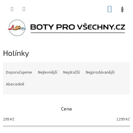
Přejít
NÁKUP
na
obsah
KOŠÍK
Holínky
Ř
a
Doporučujeme
Nejlevnější
Nejdražší
Nejprodávanější
z
e
Abecedně
n
í
p
Cena
r
o
299
Kč
1299
Kč
d
u