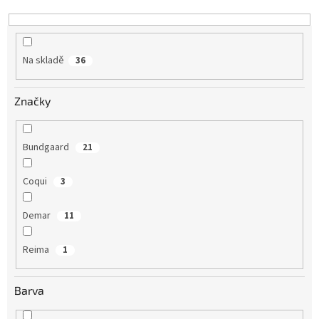
k
t
ů
Na skladě
36
Značky
Bundgaard
21
Coqui
3
Demar
11
Reima
1
Barva