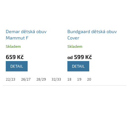
Demar dětská obuv
Bundgaard dětská obuv
Mammut F
Cover
Skladem
Skladem
659 Kč
599 Kč
od
DETAIL
DETAIL
22/23
26/27
28/29
32/33
36/37
18
19
38/39
20