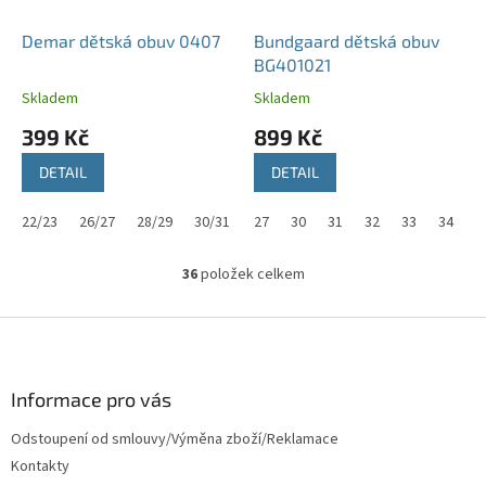
Demar dětská obuv 0407
Bundgaard dětská obuv
BG401021
Skladem
Skladem
399 Kč
899 Kč
DETAIL
DETAIL
22/23
26/27
28/29
30/31
32/33
27
30
34/35
31
32
33
34
36
položek celkem
O
v
l
Z
á
á
d
p
a
a
Informace pro vás
c
t
í
Odstoupení od smlouvy/Výměna zboží/Reklamace
í
p
Kontakty
r