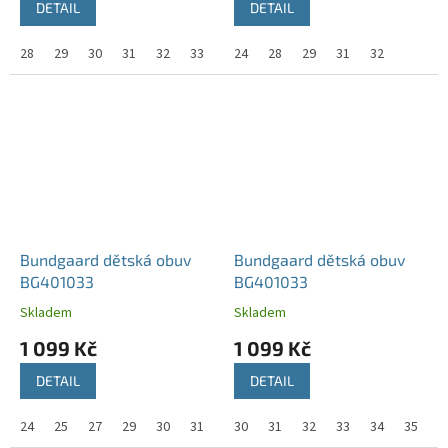
DETAIL
DETAIL
28
29
30
31
32
33
34
24
36
28
37
29
38
31
32
Bundgaard dětská obuv
Bundgaard dětská obuv
BG401033
BG401033
Skladem
Skladem
1 099 Kč
1 099 Kč
DETAIL
DETAIL
24
25
27
29
30
31
32
30
33
31
34
32
35
33
36
34
37
35
38
3