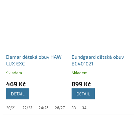
Demar dětská obuv HAW
Bundgaard dětská obuv
LUX EXC
BG401021
Skladem
Skladem
469 Kč
899 Kč
DETAIL
DETAIL
20/21
22/23
24/25
26/27
30/31
33
34
32/33