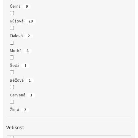
Černá
9
Růžová
20
Fialová
2
Modrá
4
Šedá
1
Béžová
1
Červená
1
Žlutá
2
Velikost