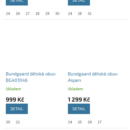
DETAIL
DETAIL
24
26
27
28
29
30
31
24
32
28
31
Bundgaard dětská obuv
Bundgaard dětská obuv
BG401046
Aspen
Skladem
Skladem
999 Kč
1 299 Kč
DETAIL
DETAIL
20
22
24
25
26
27