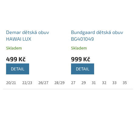
Demar dětská obuv
Bundgaard dětská obuv
HAWAI LUX
BG401049
Skladem
Skladem
499 Kč
999 Kč
DETAIL
DETAIL
20/21
22/23
26/27
28/29
30/31
27
29
32/33
31
32
33
35