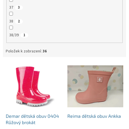
37
3
38
2
38/39
1
Položek k zobrazení:
36
V
ý
p
i
s
p
r
o
d
Demar dětská obuv 0404
Reima dětská obuv Ankka
u
Růžový brokát
k