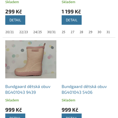
Skladem
Skladem
t
299 Kč
1 199 Kč
ů
DETAIL
DETAIL
20/21
22/23
24/25
30/31
25
27
28
29
30
31
3
Bundgaard dětská obuv
Bundgaard dětská obuv
BG401043 9439
BG401043 5406
Skladem
Skladem
999 Kč
999 Kč