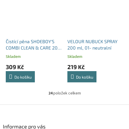
Čistící pěna SHOEBOY'S
VELOUR NUBUCK SPRAY
COMBI CLEAN & CARE 200
200 ml, 01- neutralní
ml s výživou
Skladem
Skladem
309 Kč
219 Kč
Do košíku
Do košíku
24
položek celkem
O
v
l
Z
á
á
d
p
a
a
Informace pro vás
c