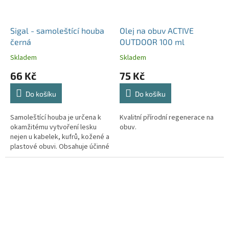
Sigal - samoleštící houba
Olej na obuv ACTIVE
černá
OUTDOOR 100 ml
Skladem
Skladem
66 Kč
75 Kč
Do košíku
Do košíku
Samoleštící houba je určena k
Kvalitní přírodní regenerace na
okamžitému vytvoření lesku
obuv.
nejen u kabelek, kufrů, kožené a
plastové obuvi. Obsahuje účinné
látky na bázi silikonu, které
vytvoří na povrchu...