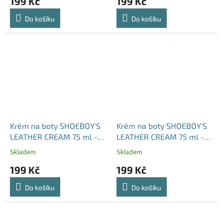
199 Kč
199 Kč
Do košíku
Do košíku
Krém na boty SHOEBOY'S
Krém na boty SHOEBOY'S
LEATHER CREAM 75 ml -
LEATHER CREAM 75 ml -
bílá silně krycí
bezbarvý
Skladem
Skladem
199 Kč
199 Kč
Do košíku
Do košíku