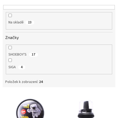
k
t
ů
Na skladě
23
Značky
SHOEBOY'S
17
SIGA
4
Položek k zobrazení:
24
V
ý
p
i
s