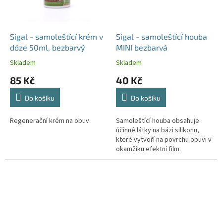
Sigal - samoleštící krém v
Sigal - samoleštící houba
dóze 50ml, bezbarvý
MINI bezbarvá
Skladem
Skladem
85 Kč
40 Kč
Do košíku
Do košíku
Regenerační krém na obuv
Samoleštící houba obsahuje
účinné látky na bázi silikonu,
které vytvoří na povrchu obuvi v
okamžiku efektní film.
Napomůže Vám pro rychlé
vylepšení vzhledu bez
následného...