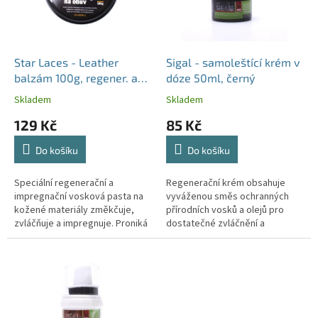
p
r
o
d
Star Laces - Leather
Sigal - samoleštící krém v
u
balzám 100g, regener. a
dóze 50ml, černý
k
impregn., bezbarvý
Skladem
Skladem
t
129 Kč
85 Kč
ů
Do košíku
Do košíku
Speciální regenerační a
Regenerační krém obsahuje
impregnační vosková pasta na
vyváženou směs ochranných
kožené materiály změkčuje,
přírodních vosků a olejů pro
zvláčňuje a impregnuje. Proniká
dostatečné zvláčnění a
hluboce mezi usňová vlákna a
promaštění kožených materiálů.
po nanesení vytváří flexibilní a...
Obsažený palmový vosk na
povrchu materiálu...