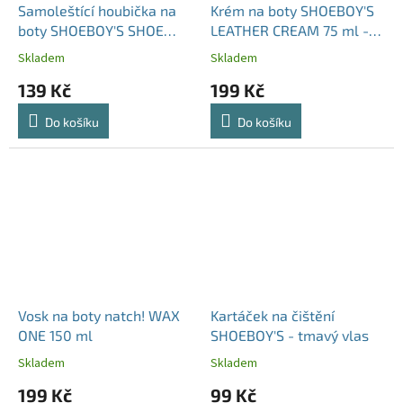
Samoleštící houbička na
Krém na boty SHOEBOY'S
boty SHOEBOY'S SHOE
LEATHER CREAM 75 ml -
SHINE
tmavá modrá
Skladem
Skladem
139 Kč
199 Kč
Do košíku
Do košíku
Vosk na boty natch! WAX
Kartáček na čištění
ONE 150 ml
SHOEBOY'S - tmavý vlas
Skladem
Skladem
199 Kč
99 Kč