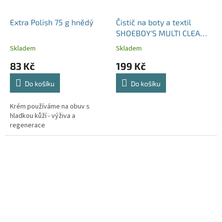
Extra Polish 75 g hnědý
Čistič na boty a textil
SHOEBOY'S MULTI CLEAN
75 ml
Skladem
Skladem
83 Kč
199 Kč
Do košíku
Do košíku
Krém používáme na obuv s
hladkou kůží - výživa a
regenerace