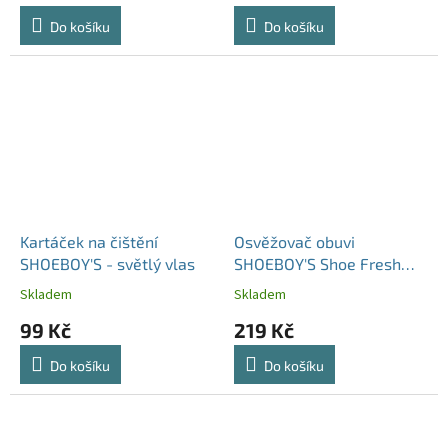
Do košíku
Do košíku
Kartáček na čištění
Osvěžovač obuvi
SHOEBOY'S - světlý vlas
SHOEBOY'S Shoe Fresh
Deo 100 ml
Skladem
Skladem
99 Kč
219 Kč
Do košíku
Do košíku