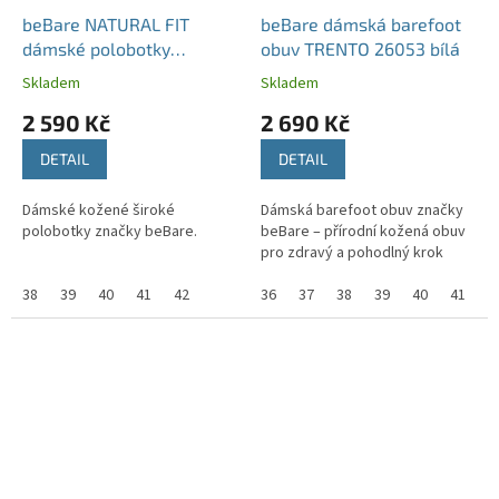
beBare NATURAL FIT
beBare dámská barefoot
dámské polobotky
obuv TRENTO 26053 bílá
CMK2101 khaki
Skladem
Skladem
2 590 Kč
2 690 Kč
DETAIL
DETAIL
Dámské kožené široké
Dámská barefoot obuv značky
polobotky značky beBare.
beBare – přírodní kožená obuv
pro zdravý a pohodlný krok
38
39
40
41
42
36
37
38
39
40
41
4