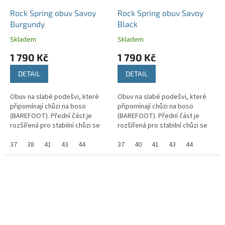
Rock Spring obuv Savoy
Rock Spring obuv Savoy
Burgundy
Black
Skladem
Skladem
1 790 Kč
1 790 Kč
DETAIL
DETAIL
Obuv na slabé podešvi, které
Obuv na slabé podešvi, které
připomínají chůzi na boso
připomínají chůzi na boso
(BAREFOOT). Přední část je
(BAREFOOT). Přední část je
rozšířená pro stabilní chůzi se
rozšířená pro stabilní chůzi se
správným držením těla.
správným držením těla.
37
38
41
43
44
37
40
41
43
44