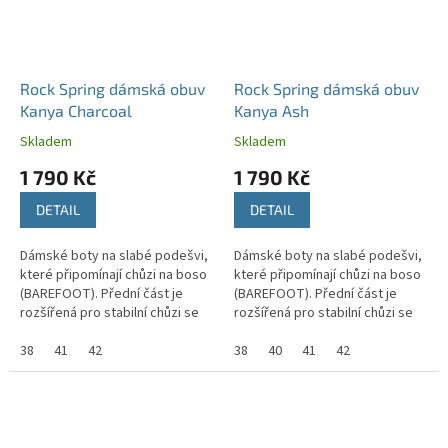
Rock Spring dámská obuv
Rock Spring dámská obuv
Kanya Charcoal
Kanya Ash
Skladem
Skladem
1 790 Kč
1 790 Kč
DETAIL
DETAIL
Dámské boty na slabé podešvi,
Dámské boty na slabé podešvi,
které připomínají chůzi na boso
které připomínají chůzi na boso
(BAREFOOT). Přední část je
(BAREFOOT). Přední část je
rozšířená pro stabilní chůzi se
rozšířená pro stabilní chůzi se
správným držením těla.
správným držením těla.
38
41
42
38
40
41
42