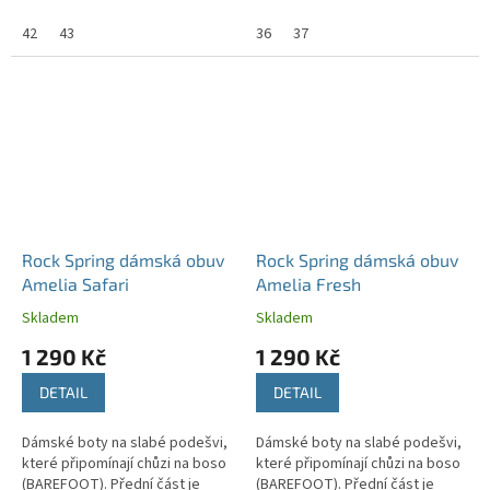
správným držením těla.
správným držením těla.
42
43
36
37
Rock Spring dámská obuv
Rock Spring dámská obuv
Amelia Safari
Amelia Fresh
Skladem
Skladem
1 290 Kč
1 290 Kč
DETAIL
DETAIL
Dámské boty na slabé podešvi,
Dámské boty na slabé podešvi,
které připomínají chůzi na boso
které připomínají chůzi na boso
(BAREFOOT). Přední část je
(BAREFOOT). Přední část je