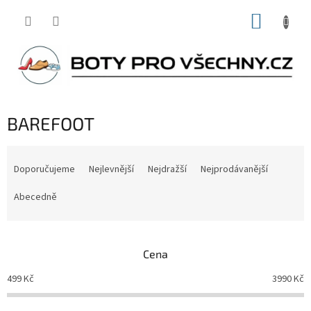
Přejít
NÁKUP
na
obsah
KOŠÍK
BAREFOOT
Ř
a
Doporučujeme
Nejlevnější
Nejdražší
Nejprodávanější
z
e
Abecedně
n
í
p
Cena
r
o
499
Kč
3990
Kč
d
u