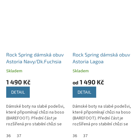
Rock Spring dámská obuv
Rock Spring dámská obuv
Astoria Navy/Dk.Fuchsia
Astoria Lagoa
Skladem
Skladem
1 490 Kč
1 490 Kč
od
DETAIL
DETAIL
Dámské boty na slabé podešvi,
Dámské boty na slabé podešvi,
které připomínají chůzi na boso
které připomínají chůzi na boso
(BAREFOOT). Přední část je
(BAREFOOT). Přední část je
rozšířená pro stabilní chůzi se
rozšířená pro stabilní chůzi se
správným držením těla.
správným držením těla.
36
37
36
37