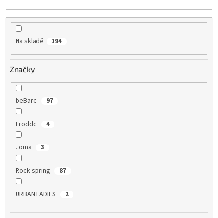
k
t
ů
Na skladě
194
Značky
beBare
97
Froddo
4
Joma
3
Rock spring
87
URBAN LADIES
2