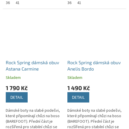
36
41
36
41
Rock Spring dámská obuv
Rock Spring dámská obuv
Astana Carmine
Anelis Bordo
Skladem
Skladem
1 790 Kč
1 490 Kč
DETAIL
DETAIL
Dámské boty na slabé podešvi,
Dámské boty na slabé podešvi,
které připomínají chůzi na boso
které připomínají chůzi na boso
(BAREFOOT). Přední část je
(BAREFOOT). Přední část je
rozšířená pro stabilní chůzi se
rozšířená pro stabilní chůzi se