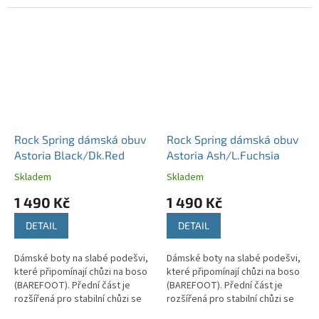
Rock Spring dámská obuv
Rock Spring dámská obuv
Astoria Black/Dk.Red
Astoria Ash/L.Fuchsia
Skladem
Skladem
1 490 Kč
1 490 Kč
DETAIL
DETAIL
Dámské boty na slabé podešvi,
Dámské boty na slabé podešvi,
které připomínají chůzi na boso
které připomínají chůzi na boso
(BAREFOOT). Přední část je
(BAREFOOT). Přední část je
rozšířená pro stabilní chůzi se
rozšířená pro stabilní chůzi se
správným držením těla.
správným držením těla.