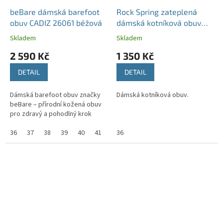
beBare dámská barefoot
Rock Spring zateplená
obuv CADIZ 26061 béžová
dámská kotníková obuv
Rocket šedá
Skladem
Skladem
2 590 Kč
1 350 Kč
DETAIL
DETAIL
Dámská barefoot obuv značky
Dámská kotníková obuv.
beBare – přírodní kožená obuv
pro zdravý a pohodlný krok
36
37
38
39
40
41
42
36