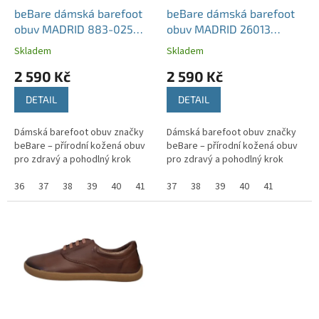
d
beBare dámská barefoot
beBare dámská barefoot
u
obuv MADRID 883-025
obuv MADRID 26013
k
černá
hnědá
Skladem
Skladem
t
2 590 Kč
2 590 Kč
ů
DETAIL
DETAIL
Dámská barefoot obuv značky
Dámská barefoot obuv značky
beBare – přírodní kožená obuv
beBare – přírodní kožená obuv
pro zdravý a pohodlný krok
pro zdravý a pohodlný krok
36
37
38
39
40
41
42
37
38
39
40
41