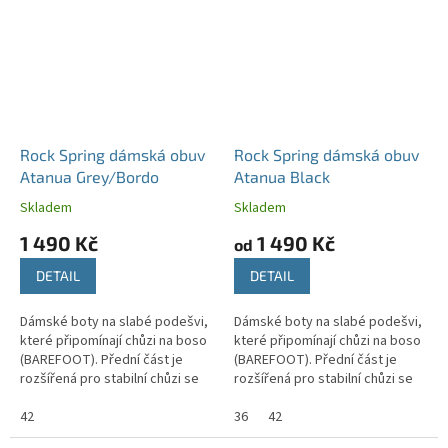
Rock Spring dámská obuv
Rock Spring dámská obuv
Atanua Grey/Bordo
Atanua Black
Skladem
Skladem
1 490 Kč
1 490 Kč
od
DETAIL
DETAIL
Dámské boty na slabé podešvi,
Dámské boty na slabé podešvi,
které připomínají chůzi na boso
které připomínají chůzi na boso
(BAREFOOT). Přední část je
(BAREFOOT). Přední část je
rozšířená pro stabilní chůzi se
rozšířená pro stabilní chůzi se
správným držením těla.
správným držením těla.
42
36
42