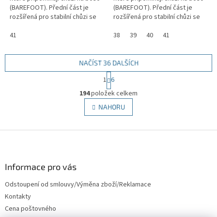
(BAREFOOT). Přední část je
(BAREFOOT). Přední část je
rozšířená pro stabilní chůzi se
rozšířená pro stabilní chůzi se
správným držením těla.
správným držením těla.
41
38
39
40
41
NAČÍST 36 DALŠÍCH
S
1
6
t
O
r
194
položek celkem
v
á
l
NAHORU
n
á
k
d
o
v
Z
a
á
c
á
n
í
p
í
p
a
Informace pro vás
r
t
v
Odstoupení od smlouvy/Výměna zboží/Reklamace
í
k
Kontakty
y
v
Cena poštovného