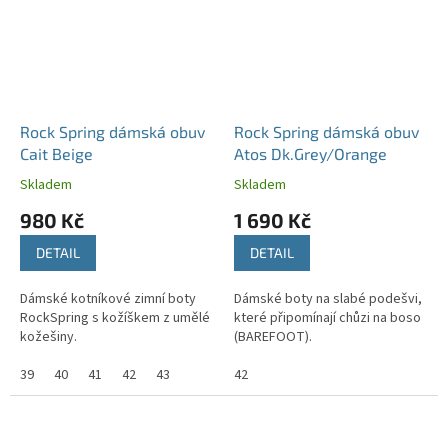
Rock Spring dámská obuv
Rock Spring dámská obuv
Cait Beige
Atos Dk.Grey/Orange
Skladem
Skladem
980 Kč
1 690 Kč
DETAIL
DETAIL
Dámské kotníkové zimní boty
Dámské boty na slabé podešvi,
RockSpring s kožíškem z umělé
které připomínají chůzi na boso
kožešiny.
(BAREFOOT).
39
40
41
42
43
42