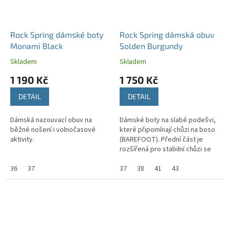
Rock Spring dámské boty
Rock Spring dámská obuv
Monami Black
Solden Burgundy
Skladem
Skladem
1 190 Kč
1 750 Kč
DETAIL
DETAIL
Dámská nazouvací obuv na
Dámské boty na slabé podešvi,
běžné nošení i volnočasové
které připomínají chůzi na boso
aktivity.
(BAREFOOT). Přední část je
rozšířená pro stabilní chůzi se
správným držením těla.
36
37
37
38
41
43