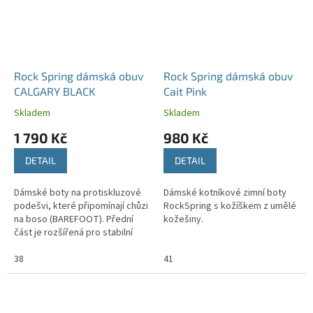
Rock Spring dámská obuv
Rock Spring dámská obuv
CALGARY BLACK
Cait Pink
Skladem
Skladem
1 790 Kč
980 Kč
DETAIL
DETAIL
Dámské boty na protiskluzové
Dámské kotníkové zimní boty
podešvi, které připomínají chůzi
RockSpring s kožíškem z umělé
na boso (BAREFOOT). Přední
kožešiny.
část je rozšířená pro stabilní
chůzi se správným držením těla.
38
41