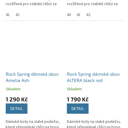
rozšířená pro stabilní chůzi se
rozšířená pro stabilní chůzi se
správným držením těla.
správným držením těla.
41
42
40
41
42
Rock Spring dámská obuv
Rock Spring dámská obuv
Amelia Ash
ALTERA black red
Skladem
Skladem
1 290 Kč
1 790 Kč
DETAIL
DETAIL
Dámské boty na slabé podešvi,
Dámské boty na slabé podešvi,
které připomínají chůzi na boso
které připomínají chůzi na boso