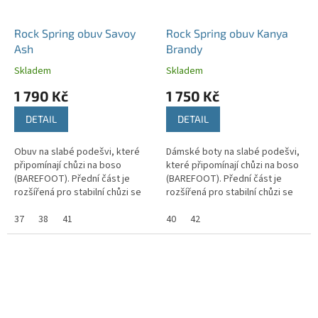
Rock Spring obuv Savoy
Rock Spring obuv Kanya
Ash
Brandy
Skladem
Skladem
1 790 Kč
1 750 Kč
DETAIL
DETAIL
Obuv na slabé podešvi, které
Dámské boty na slabé podešvi,
připomínají chůzi na boso
které připomínají chůzi na boso
(BAREFOOT). Přední část je
(BAREFOOT). Přední část je
rozšířená pro stabilní chůzi se
rozšířená pro stabilní chůzi se
správným držením těla.
správným držením těla.
37
38
41
40
42