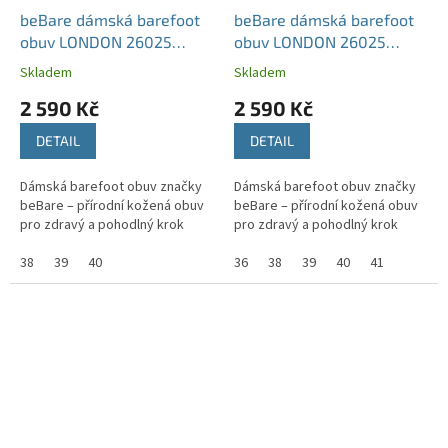
beBare dámská barefoot
beBare dámská barefoot
obuv LONDON 26025
obuv LONDON 26025
hnědá
černá
Skladem
Skladem
2 590 Kč
2 590 Kč
DETAIL
DETAIL
Dámská barefoot obuv značky
Dámská barefoot obuv značky
beBare – přírodní kožená obuv
beBare – přírodní kožená obuv
pro zdravý a pohodlný krok
pro zdravý a pohodlný krok
38
39
40
36
38
39
40
41