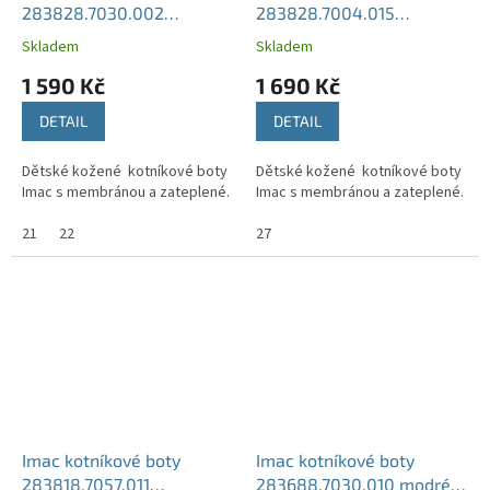
283828.7030.002
283828.7004.015
modré/zelené
šedé/oranžové
Skladem
Skladem
1 590 Kč
1 690 Kč
DETAIL
DETAIL
Dětské kožené kotníkové boty
Dětské kožené kotníkové boty
Imac s membránou a zateplené.
Imac s membránou a zateplené.
21
22
27
Imac kotníkové boty
Imac kotníkové boty
283818.7057.011
283688.7030.010 modré/