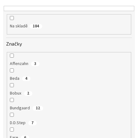
k
t
ů
Na skladě
184
Značky
Affenzahn
3
Beda
4
Bobux
2
Bundgaard
12
D.D.Step
7
Fare
6