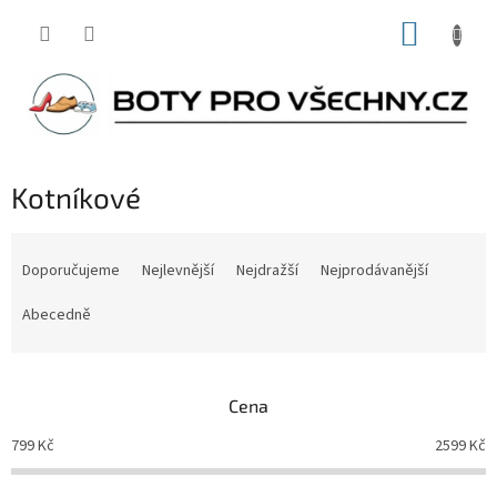
Přejít
NÁKUP
na
obsah
KOŠÍK
Kotníkové
Ř
a
Doporučujeme
Nejlevnější
Nejdražší
Nejprodávanější
z
e
Abecedně
n
í
p
Cena
r
o
799
Kč
2599
Kč
d
u