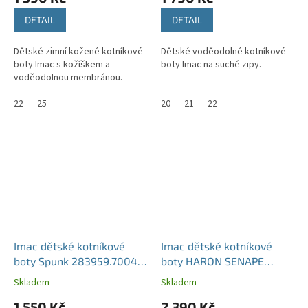
DETAIL
DETAIL
Dětské zimní kožené kotníkové
Dětské voděodolné kotníkové
boty Imac s kožíškem a
boty Imac na suché zipy.
voděodolnou membránou.
22
25
20
21
22
Imac dětské kotníkové
Imac dětské kotníkové
boty Spunk 283959.7004
boty HARON SENAPE
Grigio/Ocra
481798.7057.009-023
Skladem
Skladem
okrové
1 550 Kč
2 390 Kč