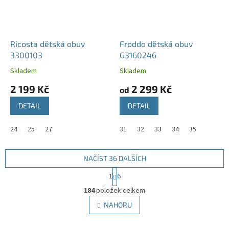
Ricosta dětská obuv
Froddo dětská obuv
3300103
G3160246
Skladem
Skladem
2 199 Kč
2 299 Kč
od
DETAIL
DETAIL
24
25
27
31
32
33
34
35
NAČÍST 36 DALŠÍCH
S
1
6
t
O
r
184
položek celkem
v
á
l
NAHORU
n
á
k
d
o