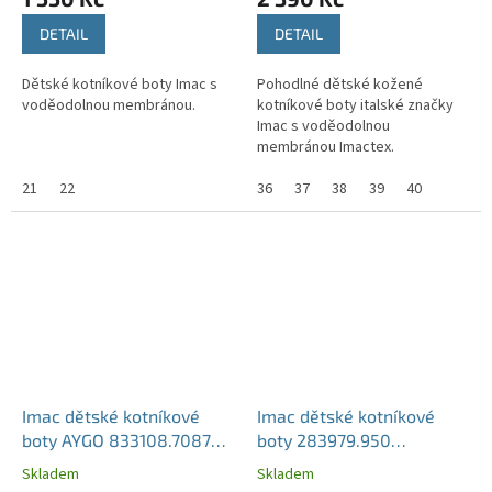
DETAIL
DETAIL
Dětské kotníkové boty Imac s
Pohodlné dětské kožené
voděodolnou membránou.
kotníkové boty italské značky
Imac s voděodolnou
membránou Imactex.
21
22
36
37
38
39
40
Imac dětské kotníkové
Imac dětské kotníkové
boty AYGO 833108.7087
boty 283979.950
Grey/Yellow
Blu/Giallo
Skladem
Skladem