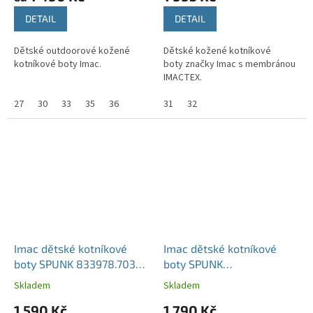
DETAIL
DETAIL
Dětské outdoorové kožené
Dětské kožené kotníkové
kotníkové boty Imac.
boty značky Imac s membránou
IMACTEX.
27
30
33
35
36
31
32
Imac dětské kotníkové
Imac dětské kotníkové
boty SPUNK 833978.7030
boty SPUNK
Blue/Red
483768.7004.038 dark
Skladem
Skladem
grey
1 590 Kč
1 790 Kč