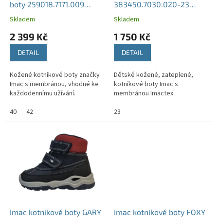
u
boty 259018.7171.009
383450.7030.020-23
k
modré
modré
Skladem
Skladem
t
2 399 Kč
1 750 Kč
ů
DETAIL
DETAIL
Kožené kotníkové boty značky
Dětské kožené, zateplené,
Imac s membránou, vhodné ke
kotníkové boty Imac s
každodennímu užívání.
membránou Imactex.
40
42
23
Imac kotníkové boty GARY
Imac kotníkové boty FOXY