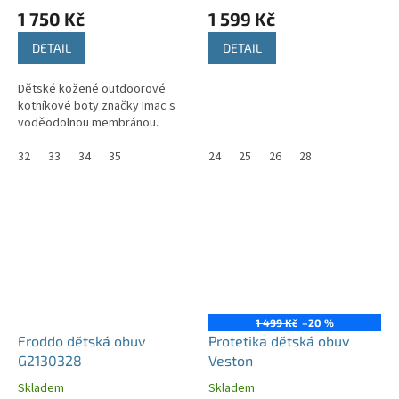
1 750 Kč
1 599 Kč
DETAIL
DETAIL
Dětské kožené outdoorové
kotníkové boty značky Imac s
voděodolnou membránou.
32
33
34
35
24
25
26
28
1 499 Kč
–20 %
Froddo dětská obuv
Protetika dětská obuv
G2130328
Veston
Skladem
Skladem