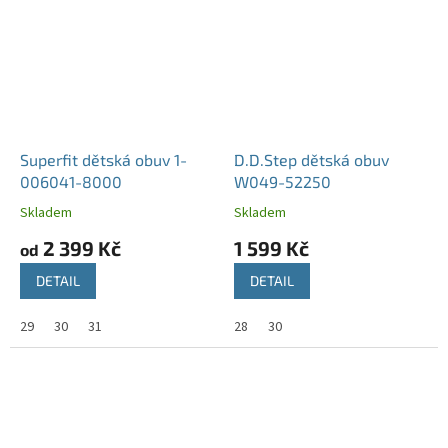
Superfit dětská obuv 1-
D.D.Step dětská obuv
006041-8000
W049-52250
Skladem
Skladem
2 399 Kč
1 599 Kč
od
DETAIL
DETAIL
29
30
31
28
30