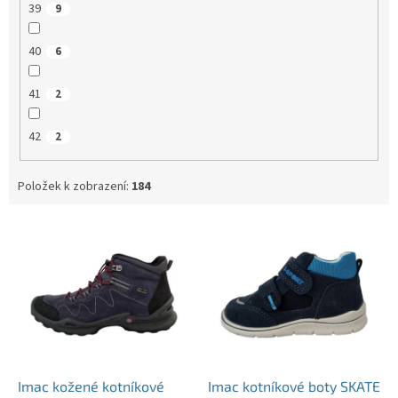
39
9
40
6
41
2
42
2
Položek k zobrazení:
184
V
ý
p
i
s
p
r
o
d
Imac kožené kotníkové
Imac kotníkové boty SKATE