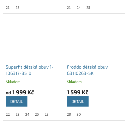
21
28
21
24
25
Superfit dětská obuv 1-
Froddo dětská obuv
106317-8510
G3110263-5K
Skladem
Skladem
1 999 Kč
1 599 Kč
od
DETAIL
DETAIL
22
23
24
25
28
29
30