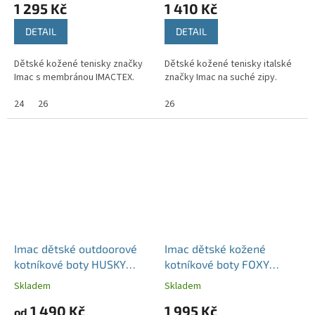
1 295 Kč
1 410 Kč
DETAIL
DETAIL
Dětské kožené tenisky značky
Dětské kožené tenisky italské
Imac s membránou IMACTEX.
značky Imac na suché zipy.
24
26
26
Imac dětské outdoorové
Imac dětské kožené
kotníkové boty HUSKY
kotníkové boty FOXY
832609 modré
482118.7004.002 šedé
Skladem
Skladem
1 490 Kč
1 995 Kč
od