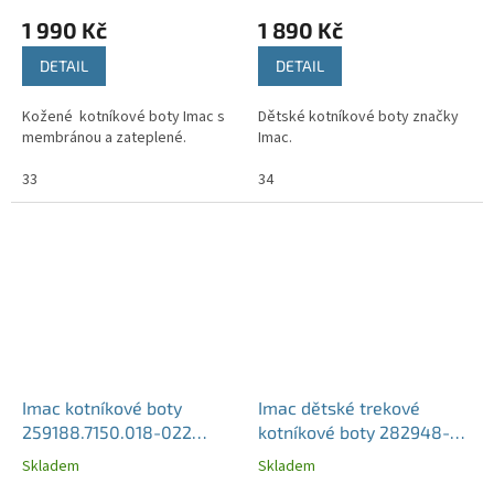
1 990 Kč
1 890 Kč
DETAIL
DETAIL
Kožené kotníkové boty Imac s
Dětské kotníkové boty značky
membránou a zateplené.
Imac.
33
34
Imac kotníkové boty
Imac dětské trekové
259188.7150.018-022
kotníkové boty 282948-
black-grey
7030-002-BLUE-GREEN
Skladem
Skladem