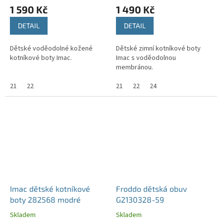
1 590 Kč
1 490 Kč
DETAIL
DETAIL
Dětské voděodolné kožené
Dětské zimní kotníkové boty
kotníkové boty Imac.
Imac s voděodolnou
membránou.
21
22
21
22
24
Imac dětské kotníkové
Froddo dětská obuv
boty 282568 modré
G2130328-59
Skladem
Skladem