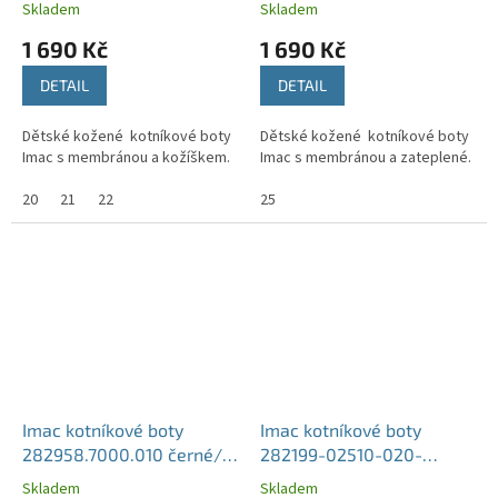
Skladem
Skladem
1 690 Kč
1 690 Kč
DETAIL
DETAIL
Dětské kožené kotníkové boty
Dětské kožené kotníkové boty
Imac s membránou a kožíškem.
Imac s membránou a zateplené.
20
21
22
25
Imac kotníkové boty
Imac kotníkové boty
282958.7000.010 černé/
282199-02510-020-
žluté
BLACK-TURQUOISE
Skladem
Skladem