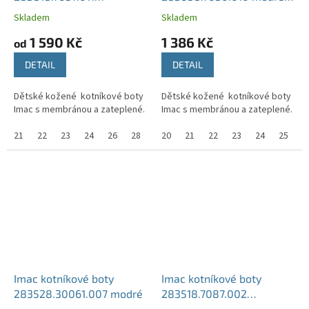
modré/béžové
žluté
Skladem
Skladem
1 590 Kč
1 386 Kč
od
DETAIL
DETAIL
Dětské kožené kotníkové boty
Dětské kožené kotníkové boty
Imac s membránou a zateplené.
Imac s membránou a zateplené.
21
22
23
24
26
28
29
20
21
22
23
24
25
2
Imac kotníkové boty
Imac kotníkové boty
283528.30061.007 modré
283518.7087.002
šedá/zelená