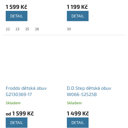
1 599 Kč
1 199 Kč
DETAIL
DETAIL
22
23
25
26
30
Froddo dětská obuv
D.D.Step dětská obuv
G2130369-17
W066-52525B
Skladem
Skladem
1 599 Kč
1 499 Kč
od
DETAIL
DETAIL