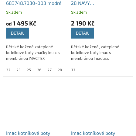
683748.7030-003 modré
28 NAVY
482128.7030.010-023
Skladem
Skladem
(201180.7000.020) modré
1 495 Kč
2 190 Kč
od
DETAIL
DETAIL
Dětské kožené zateplené
Dětské kožené, zateplené
kotníkové boty značky Imac s
kotníkové boty Imac s
membránou IMACTEX.
membránou Imactex.
22
23
25
26
27
28
29
33
Imac kotníkové boty
Imac kotníkové boty