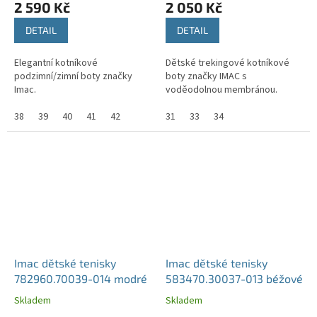
2 590 Kč
2 050 Kč
DETAIL
DETAIL
Elegantní kotníkové
Dětské trekingové kotníkové
podzimní/zimní boty značky
boty značky IMAC s
Imac.
voděodolnou membránou.
38
39
40
41
42
31
33
34
Imac dětské tenisky
Imac dětské tenisky
782960.70039-014 modré
583470.30037-013 béžové
Skladem
Skladem