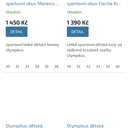
sportovní obuv Maneiro
sportovní obuv Flecha Kids
Kids Black/Green
Peony/Hibisco
Skladem
Skladem
1 450 Kč
1 390 Kč
DETAIL
DETAIL
Sportovní lehké dětské tenisky
Lehké sportovní dětské boty od
Olympikus.
oblíbené brazilské značky
Olympikus.
30
31
33
34
35
36
37
30
38
31
32
33
34
36
3
Olympikus dětská
Olympikus dětská