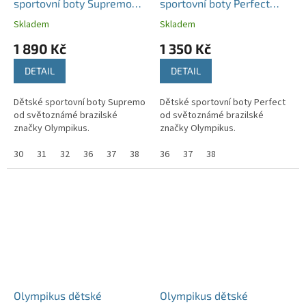
sportovní boty Supremo
sportovní boty Perfect
černé/růžové
šedé/černé
Skladem
Skladem
1 890 Kč
1 350 Kč
DETAIL
DETAIL
Dětské sportovní boty Supremo
Dětské sportovní boty Perfect
od světoznámé brazilské
od světoznámé brazilské
značky Olympikus.
značky Olympikus.
30
31
32
36
37
38
36
37
38
Olympikus dětské
Olympikus dětské