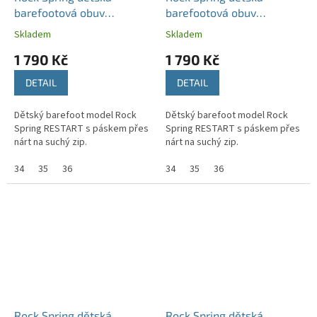
barefootová obuv
barefootová obuv
RESTART šedá
RESTART khaki
Skladem
Skladem
1 790 Kč
1 790 Kč
DETAIL
DETAIL
Dětský barefoot model Rock
Dětský barefoot model Rock
Spring RESTART s páskem přes
Spring RESTART s páskem přes
nárt na suchý zip.
nárt na suchý zip.
34
35
36
34
35
36
Rock Spring dětská
Rock Spring dětská