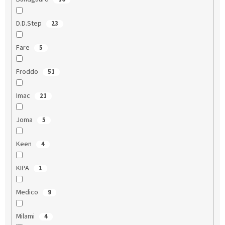
D.D.Step
23
Fare
5
Froddo
51
Imac
21
Joma
5
Keen
4
KIPA
1
Medico
9
Milami
4