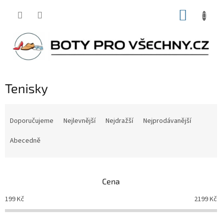
Přejít
NÁKUP
na
obsah
KOŠÍK
Tenisky
Ř
a
Doporučujeme
Nejlevnější
Nejdražší
Nejprodávanější
z
e
Abecedně
n
í
p
Cena
r
o
199
Kč
2199
Kč
d
u