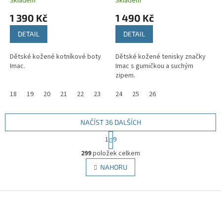
Skladem
Skladem
1 390 Kč
1 490 Kč
DETAIL
DETAIL
Dětské kožené kotníkové boty
Dětské kožené tenisky značky
Imac.
Imac s gumičkou a suchým
zipem.
18
19
20
21
22
23
24
25
26
NAČÍST 36 DALŠÍCH
S
1
9
t
O
r
299
položek celkem
v
á
l
NAHORU
n
á
k
d
o
v
Z
a
á
c
á
n
í
p
í