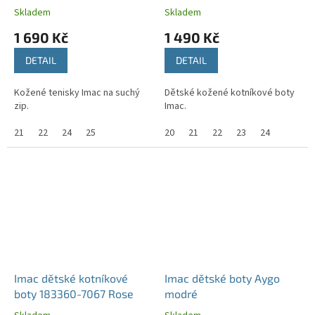
Grigio/Rosa
Skladem
Skladem
1 690 Kč
1 490 Kč
DETAIL
DETAIL
Kožené tenisky Imac na suchý
Dětské kožené kotníkové boty
zip.
Imac.
21
22
24
25
20
21
22
23
24
Imac dětské kotníkové
Imac dětské boty Aygo
boty 183360-7067 Rose
modré