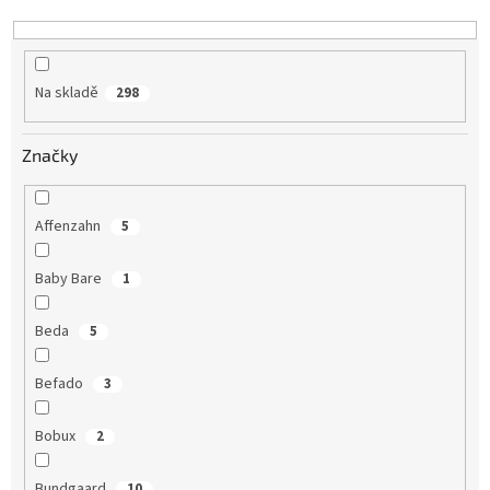
k
t
ů
Na skladě
298
Značky
Affenzahn
5
Baby Bare
1
Beda
5
Befado
3
Bobux
2
Bundgaard
10