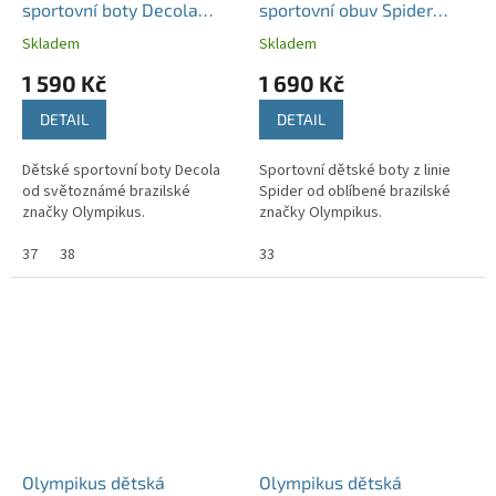
sportovní boty Decola
sportovní obuv Spider
modré
Iron/Candy
Skladem
Skladem
1 590 Kč
1 690 Kč
DETAIL
DETAIL
Dětské sportovní boty Decola
Sportovní dětské boty z linie
od světoznámé brazilské
Spider od oblíbené brazilské
značky Olympikus.
značky Olympikus.
37
38
33
Olympikus dětská
Olympikus dětská