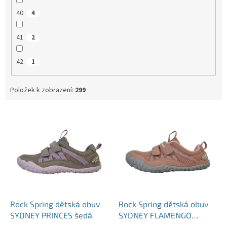
40
4
41
2
42
1
Položek k zobrazení:
299
V
ý
p
i
s
p
r
o
d
Rock Spring dětská obuv
Rock Spring dětská obuv
u
SYDNEY PRINCES šedá
SYDNEY FLAMENGO
k
růžová