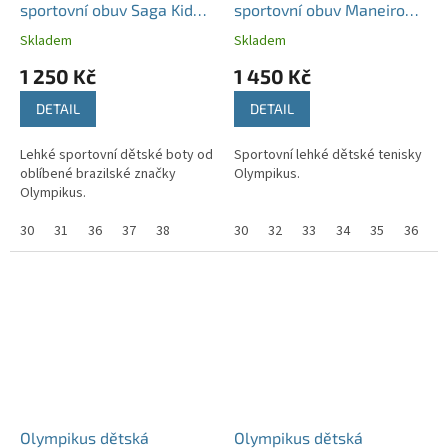
sportovní obuv Saga Kids
sportovní obuv Maneiro
Lead/Cherry
Kids Black/Roma
Skladem
Skladem
1 250 Kč
1 450 Kč
DETAIL
DETAIL
Lehké sportovní dětské boty od
Sportovní lehké dětské tenisky
oblíbené brazilské značky
Olympikus.
Olympikus.
30
31
36
37
38
30
32
33
34
35
36
3
Olympikus dětská
Olympikus dětská