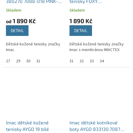
380270 7088-018 PINK-
tenisky FOXY
GREY
282338.7030.006 modré
Skladem
Skladem
1 890 Kč
1 890 Kč
od
DETAIL
DETAIL
Dětské kožené tenisky značky
Dětské kožené tenisky značky
Imac.
Imac s membránou IMACTEX.
27
29
30
31
31
32
33
34
Imac dětské kožené
Imac dětské kotníkové
tenisky AYGO 19 bílé
boty AYGO 833130.7087