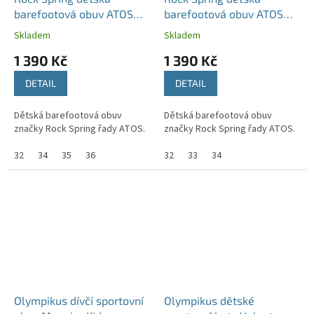
barefootová obuv ATOS
barefootová obuv ATOS
růžové
bílé
Skladem
Skladem
1 390 Kč
1 390 Kč
DETAIL
DETAIL
Dětská barefootová obuv
Dětská barefootová obuv
značky Rock Spring řady ATOS.
značky Rock Spring řady ATOS.
32
34
35
36
32
33
34
Olympikus dívčí sportovní
Olympikus dětské