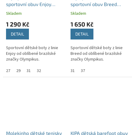
sportovní obuv Enjoy
sportovní obuv Breed
Lead/Red
Petroleum/Coral
Skladem
Skladem
1 290 Kč
1 650 Kč
DETAIL
DETAIL
Sportovní dětské boty z linie
Sportovní dětské boty z linie
Enjoy od oblíbené brazilské
Breed od oblíbené brazilské
značky Olympikus.
značky Olympikus.
27
29
31
32
31
37
Molekinho dětské tenisky
KIPA dětská barefoot obuv