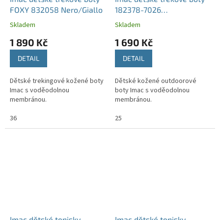
FOXY 832058 Nero/Giallo
182378-7026
Azzuro/Giallo
Skladem
Skladem
1 890 Kč
1 690 Kč
DETAIL
DETAIL
Dětské trekingové kožené boty
Dětské kožené outdoorové
Imac s voděodolnou
boty Imac s voděodolnou
membránou.
membránou.
36
25
Imac dětské tenisky
Imac dětské tenisky