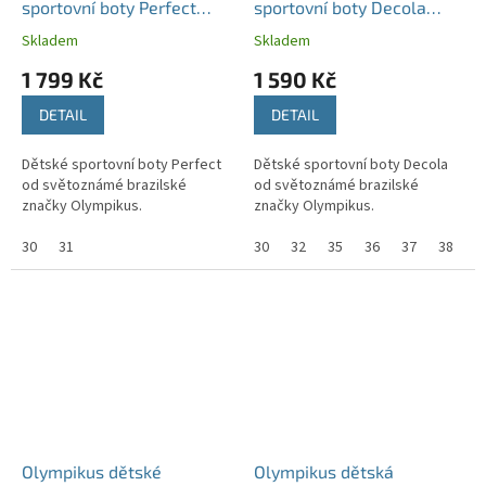
sportovní boty Perfect
sportovní boty Decola
korálové
modré/růžové
Skladem
Skladem
1 799 Kč
1 590 Kč
DETAIL
DETAIL
Dětské sportovní boty Perfect
Dětské sportovní boty Decola
od světoznámé brazilské
od světoznámé brazilské
značky Olympikus.
značky Olympikus.
30
31
30
32
35
36
37
38
Olympikus dětské
Olympikus dětská