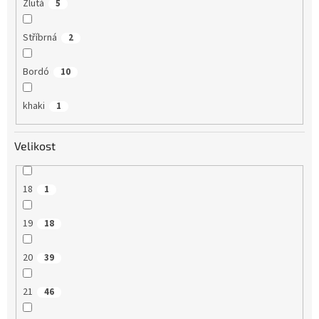
Žlutá
5
Stříbrná
2
Bordó
10
khaki
1
Velikost
18
1
19
18
20
39
21
46