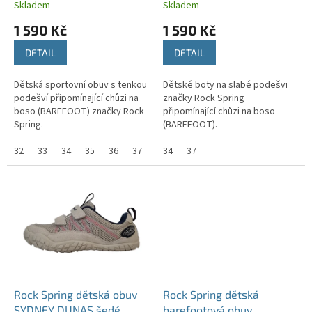
Skladem
Skladem
t
1 590 Kč
1 590 Kč
ů
DETAIL
DETAIL
Dětská sportovní obuv s tenkou
Dětské boty na slabé podešvi
podešví připomínající chůzi na
značky Rock Spring
boso (BAREFOOT) značky Rock
připomínající chůzi na boso
Spring.
(BAREFOOT).
32
33
34
35
36
37
38
34
37
Rock Spring dětská obuv
Rock Spring dětská
SYDNEY DUNAS šedé
barefootová obuv