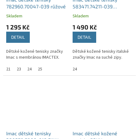
782960.70047-039 růžové
583471.74211-039
lavender-lila
Skladem
Skladem
1 295 Kč
1 490 Kč
DETAIL
DETAIL
Dětské kožené tenisky značky
Dětské kožené tenisky italské
Imac s membránou IMACTEX.
značky Imac na suché zipy.
21
23
24
25
24
Imac dětské tenisky
Imac dětské kožené