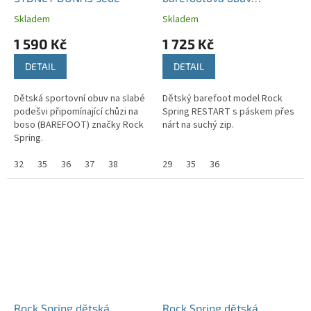
RESTART šedá
Skladem
Skladem
1 590 Kč
1 725 Kč
DETAIL
DETAIL
Dětská sportovní obuv na slabé
Dětský barefoot model Rock
podešvi připomínající chůzi na
Spring RESTART s páskem přes
boso (BAREFOOT) značky Rock
nárt na suchý zip.
Spring.
32
35
36
37
38
29
35
36
Rock Spring dětská
Rock Spring dětská