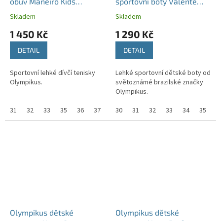
obuv Maneiro Kids
sportovní boty Valente
Ballet/Hibiscus
Kids červené
Skladem
Skladem
1 450 Kč
1 290 Kč
DETAIL
DETAIL
Sportovní lehké dívčí tenisky
Lehké sportovní dětské boty od
Olympikus.
světoznámé brazilské značky
Olympikus.
31
32
33
35
36
37
38
30
31
32
33
34
35
3
Olympikus dětské
Olympikus dětské