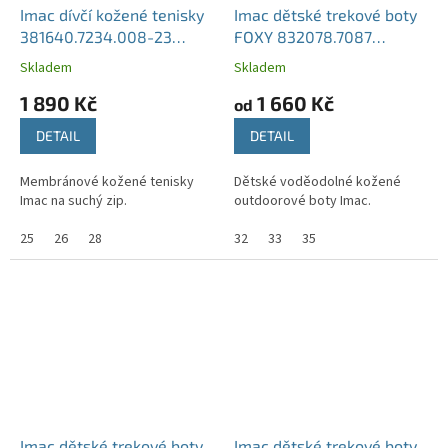
Imac dívčí kožené tenisky
Imac dětské trekové boty
381640.7234.008-23
FOXY 832078.7087
semišové šedé
Grigio/Lilla
Skladem
Skladem
1 890 Kč
1 660 Kč
od
DETAIL
DETAIL
Membránové kožené tenisky
Dětské voděodolné kožené
Imac na suchý zip.
outdoorové boty Imac.
25
26
28
32
33
35
Imac dětské trekové boty
Imac dětské trekové boty