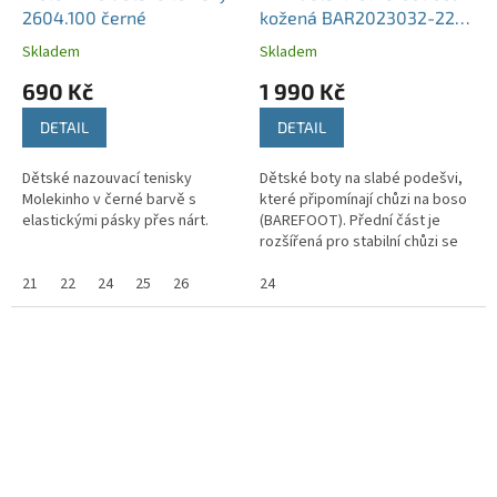
2604.100 černé
kožená BAR2023032-2211
GREY
Skladem
Skladem
690 Kč
1 990 Kč
DETAIL
DETAIL
Dětské nazouvací tenisky
Dětské boty na slabé podešvi,
Molekinho v černé barvě s
které připomínají chůzi na boso
elastickými pásky přes nárt.
(BAREFOOT). Přední část je
rozšířená pro stabilní chůzi se
správným držením těla.
21
22
24
25
26
24