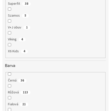
Superfit
38
Szamos
5
V+J obuv
1
Viking
4
Xti Kids
4
Barva
Černá
36
Růžová
113
Fialová
21