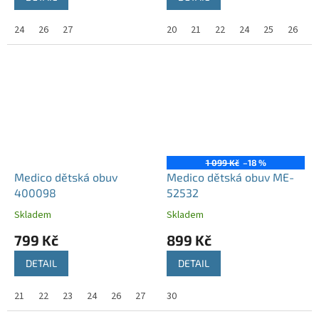
24
26
27
20
21
22
24
25
26
2
1 099 Kč
–18 %
Medico dětská obuv
Medico dětská obuv ME-
400098
52532
Skladem
Skladem
799 Kč
899 Kč
DETAIL
DETAIL
21
22
23
24
26
27
30