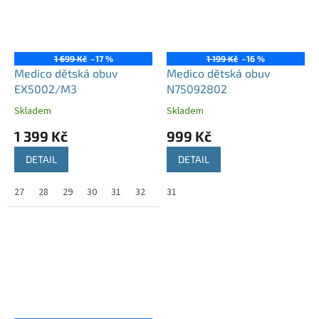
1 699 Kč
–17 %
1 199 Kč
–16 %
Medico dětská obuv
Medico dětská obuv
EX5002/M3
N75092802
Skladem
Skladem
1 399 Kč
999 Kč
DETAIL
DETAIL
27
28
29
30
31
32
33
31
34
35
36