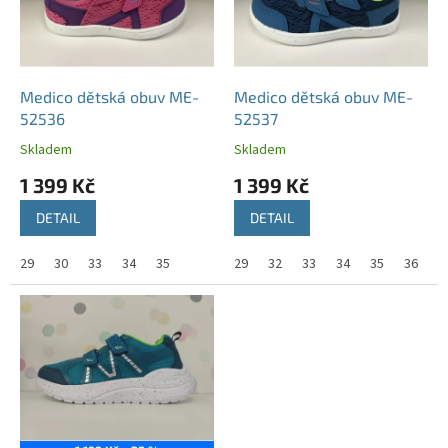
s
u
p
k
r
t
o
ů
d
Medico dětská obuv ME-
Medico dětská obuv ME-
u
52536
52537
k
Skladem
Skladem
t
1 399 Kč
1 399 Kč
ů
DETAIL
DETAIL
29
30
33
34
35
29
32
33
34
35
36