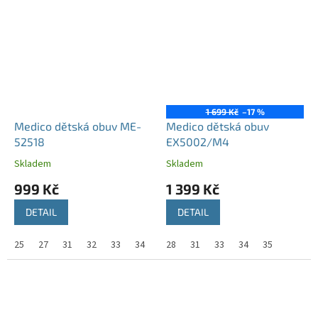
1 699 Kč
–17 %
Medico dětská obuv ME-
Medico dětská obuv
52518
EX5002/M4
Skladem
Skladem
999 Kč
1 399 Kč
DETAIL
DETAIL
25
27
31
32
33
34
36
28
37
31
38
33
39
34
35