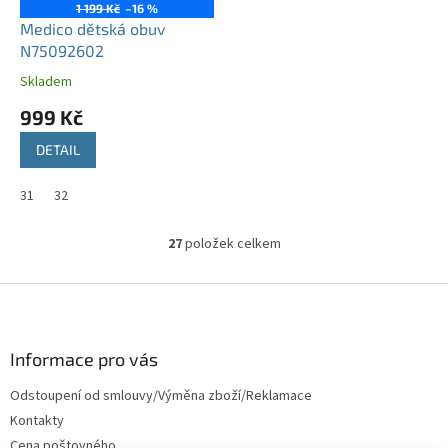
1 199 Kč
–16 %
Medico dětská obuv
N75092602
Skladem
999 Kč
DETAIL
31
32
27
položek celkem
O
v
l
Z
á
á
d
p
a
a
Informace pro vás
c
t
í
Odstoupení od smlouvy/Výměna zboží/Reklamace
í
p
Kontakty
r
v
Cena poštovného