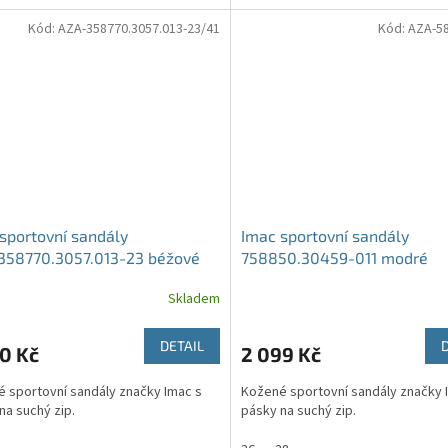
Kód:
AZA-358770.3057.013-23/41
Kód:
AZA-58
sportovní sandály
Imac sportovní sandály
358770.3057.013-23 béžové
758850.30459-011 modré
Skladem
DETAIL
0 Kč
2 099 Kč
 sportovní sandály značky Imac s
Kožené sportovní sandály značky 
na suchý zip.
pásky na suchý zip.