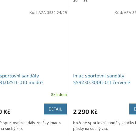
36
38
Kód:
AZA-3932-24/29
Kód:
AZA-36
sportovní sandály
Imac sportovní sandály
81.02511-010 modré
559230.3006-011 červené
Skladem
DETAIL
0 Kč
2 290 Kč
 sportovní sandály značky Imac s
Kožené sportovní sandály značky 
na suchý zip.
pásky na suchý zip.