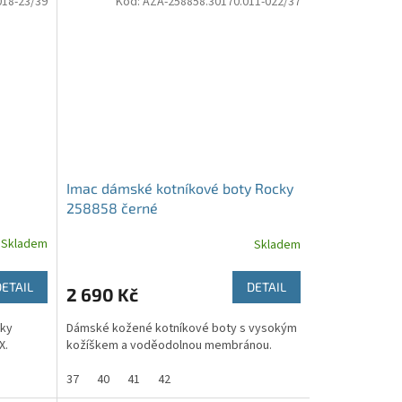
018-23/39
Kód:
AZA-258858.30170.011-022/37
Imac dámské kotníkové boty Rocky
258858 černé
Skladem
Skladem
DETAIL
DETAIL
2 690 Kč
tky
Dámské kožené kotníkové boty s vysokým
X.
kožíškem a voděodolnou membránou.
37
40
41
42