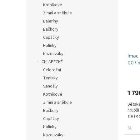
Kotníkové
Zimní a sněhule
Baleríny
Bačkory
Capáčky
Holínky
Nazouváky
Imac 
CHLAPECKÉ
007 
Celoroční
Tenisky
Sandály
1 79
Kotníkové
Zimní a sněhule
Dětské
hrubší
Bačkory
ale i d
Capáčky
Holínky
31
Nazouváky