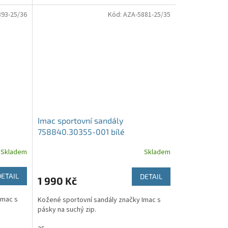
93-25/36
Kód:
AZA-5881-25/35
Imac sportovní sandály
758840.30355-001 bílé
Skladem
Skladem
DETAIL
DETAIL
1 990 Kč
Imac s
Kožené sportovní sandály značky Imac s
pásky na suchý zip.