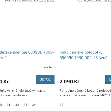
Kód:
AZA-630908.7000.011-021/28
Kód:
AZA-356090.7022.
 dětské sněhule 630908 7000-
Imac dámské polobotky
erné
356090.7030.009-23 šedé
Skladem
DETAIL
0 Kč
2 090 Kč
tní dívčí sněhule značky Imac s
Pohodlné dámské kožené polobo
dolnou membránou.
značky Imac s membránou IMACTE
29
31
32
33
34
39