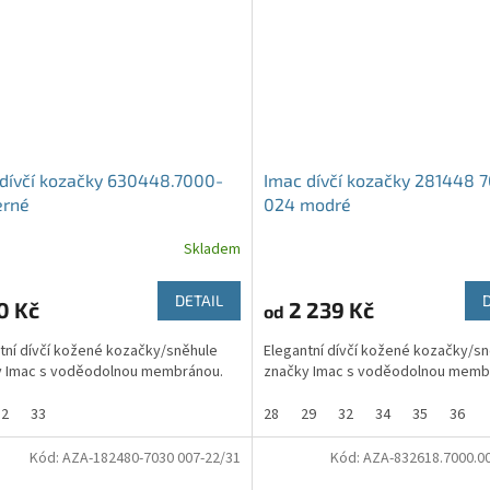
dívčí kozačky 630448.7000-
Imac dívčí kozačky 281448 
erné
024 modré
Skladem
DETAIL
0 Kč
2 239 Kč
od
tní dívčí kožené kozačky/sněhule
Elegantní dívčí kožené kozačky/s
y Imac s voděodolnou membránou.
značky Imac s voděodolnou memb
32
33
28
29
32
34
35
36
Kód:
AZA-182480-7030 007-22/31
Kód:
AZA-832618.7000.0