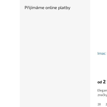
Přijímáme online platby
Imac 
2 
od
Elegan
značk
28