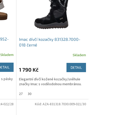
1952-
Imac dívčí kozačky 831328.7000-
018 černé
Skladem
Skladem
DETAIL
DETAIL
1 790 Kč
 s pásky
Elegantní dívčí kožené kozačky/sněhule
značky Imac s voděodolnou membránou.
27
30
24-022/28
Kód:
AZA-831318.7030.009-021/30