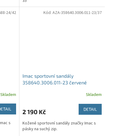
35
88-24/42
Kód:
AZA-358640.3006.011-23/37
Imac sportovní sandály
358640.3006.011-23 červené
Skladem
Skladem
DETAIL
DETAIL
2 190 Kč
Imac s
Kožené sportovní sandály značky Imac s
pásky na suchý zip.