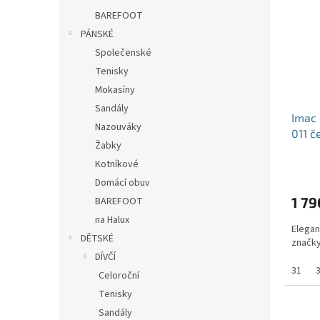
BAREFOOT
PÁNSKÉ
Společenské
Tenisky
Mokasíny
Sandály
Imac 
Nazouváky
011 č
Žabky
Kotníkové
Domácí obuv
1 79
BAREFOOT
na Halux
Elegan
DĚTSKÉ
značk
DÍVČÍ
31
Celoroční
Tenisky
Sandály