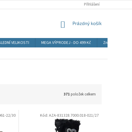
CENA POŠTOVNÉHO
OBCHODNÍ PODMÍNKY
Přihlášení
PODMÍNKY OCHRANY
NÁKUPNÍ
Prázdný košík
KOŠÍK
LEDNÍ VELIKOSTI
MEGA VÝPRODEJ - DO 499 Kč
Značky
371
položek celkem
061-22/30
Kód:
AZA-831328.7000.018-021/27