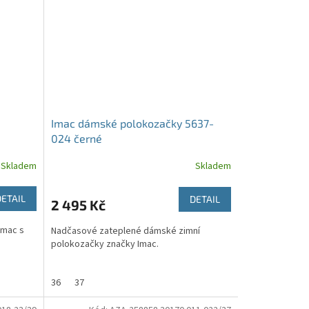
Imac dámské polokozačky 5637-
024 černé
Skladem
Skladem
DETAIL
DETAIL
2 495 Kč
Imac s
Nadčasové zateplené dámské zimní
polokozačky značky Imac.
36
37