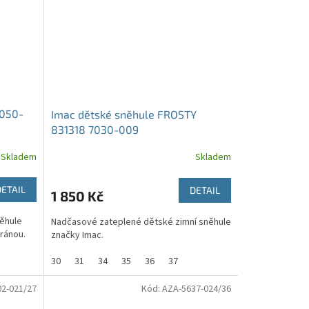
7050-
Imac dětské sněhule FROSTY
831318 7030-009
Skladem
Skladem
DETAIL
DETAIL
1 850 Kč
něhule
Nadčasové zateplené dětské zimní sněhule
ránou.
značky Imac.
30
31
34
35
36
37
02-021/27
Kód:
AZA-5637-024/36