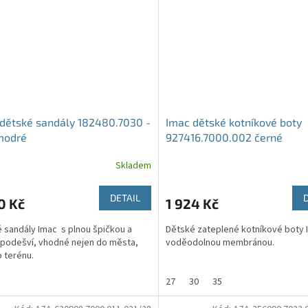
dětské sandály 182480.7030 -
Imac dětské kotníkové boty
modré
927416.7000.002 černé
Skladem
DETAIL
0 Kč
1 924 Kč
 sandály Imac s plnou špičkou a
Dětské zateplené kotníkové boty 
 podešví, vhodné nejen do města,
voděodolnou membránou.
o terénu.
27
30
35