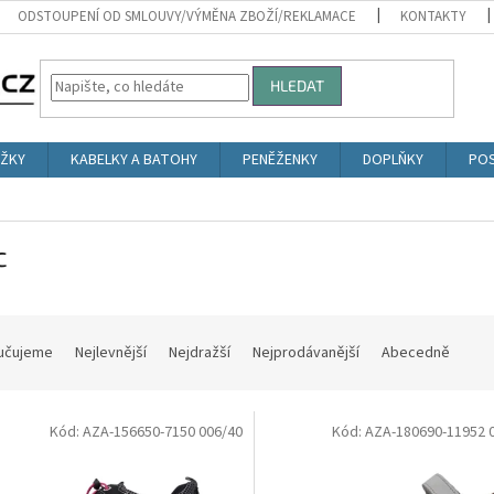
ODSTOUPENÍ OD SMLOUVY/VÝMĚNA ZBOŽÍ/REKLAMACE
KONTAKTY
HLEDAT
ŮŽKY
KABELKY A BATOHY
PENĚŽENKY
DOPLŇKY
POS
c
učujeme
Nejlevnější
Nejdražší
Nejprodávanější
Abecedně
Kód:
AZA-156650-7150 006/40
Kód:
AZA-180690-11952 