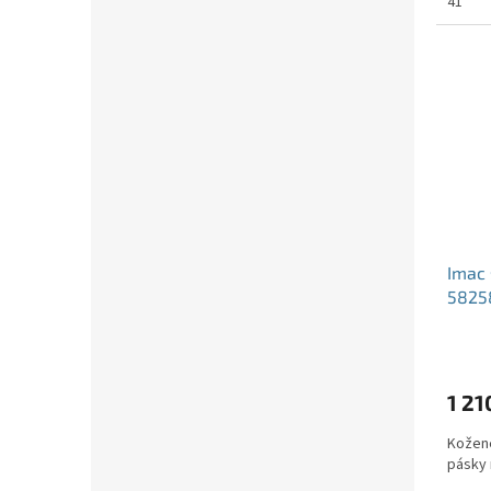
41
Imac 
5825
1 21
Kožené
pásky 