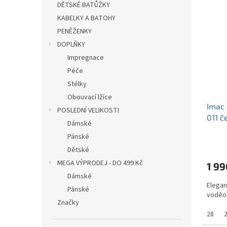
DĚTSKÉ BATŮŽKY
KABELKY A BATOHY
PENĚŽENKY
DOPLŇKY
Impregnace
Péče
Stélky
Obouvací lžíce
Imac
POSLEDNÍ VELIKOSTI
011 č
Dámské
Pánské
Dětské
MEGA VÝPRODEJ - DO 499 Kč
1 99
Dámské
Elegan
Pánské
voděo
Značky
28