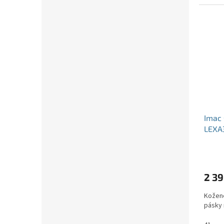
Imac 
LEXA
2 39
Kožené
pásky 