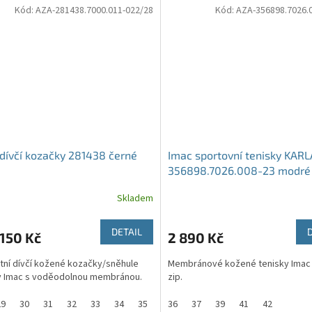
Kód:
AZA-281438.7000.011-022/28
Kód:
AZA-356898.7026.
dívčí kozačky 281438 černé
Imac sportovní tenisky KARL
356898.7026.008-23 modré
Skladem
DETAIL
150 Kč
2 890 Kč
tní dívčí kožené kozačky/sněhule
Membránové kožené tenisky Imac 
y Imac s voděodolnou membránou.
zip.
29
30
31
32
33
34
35
38
36
37
39
41
42