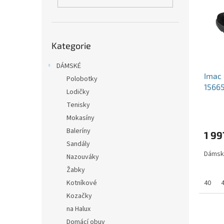
i
r
n
s
o
e
p
d
l
r
u
Přeskočit
o
k
Kategorie
kategorie
d
t
u
DÁMSKÉ
ů
Imac 
k
Polobotky
1566
t
Lodičky
ů
Tenisky
Mokasíny
Baleríny
1 99
Sandály
Dámské
Nazouváky
Žabky
40
Kotníkové
Kozačky
na Halux
Domácí obuv