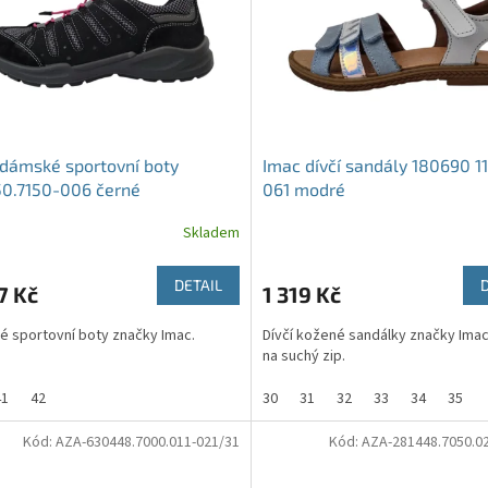
dámské sportovní boty
Imac dívčí sandály 180690 1
50.7150-006 černé
061 modré
Skladem
DETAIL
7 Kč
1 319 Kč
 sportovní boty značky Imac.
Dívčí kožené sandálky značky Imac
na suchý zip.
41
42
30
31
32
33
34
35
Kód:
AZA-630448.7000.011-021/31
Kód:
AZA-281448.7050.0