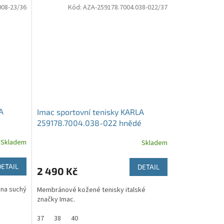
008-23/36
Kód:
AZA-259178.7004.038-022/37
A
Imac sportovní tenisky KARLA
259178.7004.038-022 hnědé
Skladem
Skladem
DETAIL
DETAIL
2 490 Kč
na suchý
Membránové kožené tenisky italské
značky Imac.
37
38
40