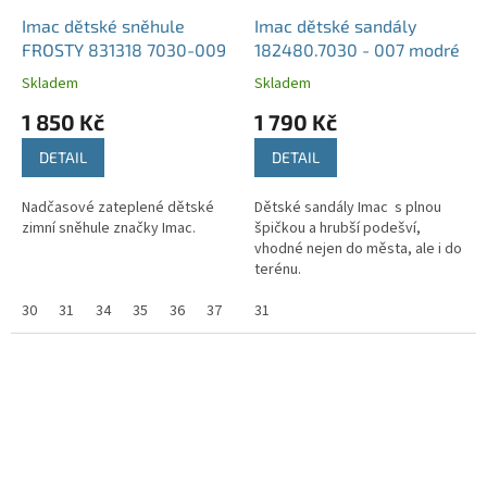
Imac dětské sněhule
Imac dětské sandály
FROSTY 831318 7030-009
182480.7030 - 007 modré
Skladem
Skladem
1 850 Kč
1 790 Kč
DETAIL
DETAIL
Nadčasové zateplené dětské
Dětské sandály Imac s plnou
zimní sněhule značky Imac.
špičkou a hrubší podešví,
vhodné nejen do města, ale i do
terénu.
30
31
34
35
36
37
31