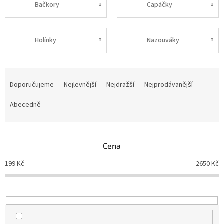
Bačkory
Capáčky
Holínky
Nazouváky
Ř
a
Doporučujeme
Nejlevnější
Nejdražší
Nejprodávanější
z
e
Abecedně
n
í
p
Cena
r
o
199
Kč
2650
Kč
d
u
k
t
ů