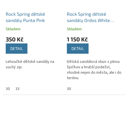
Rock Spring dětské
Rock Spring dětské
sandály Punta Pink
sandály Ordos White
Fuchsia
Skladem
Skladem
350 Kč
1 150 Kč
DETAIL
DETAIL
Lehoučké dětské sandály na
Dětská sandálová obuv s plnou
suchý zip.
špičkou a hrubší podešví,
vhodné nejen do města, ale i do
terénu.
30
33
30