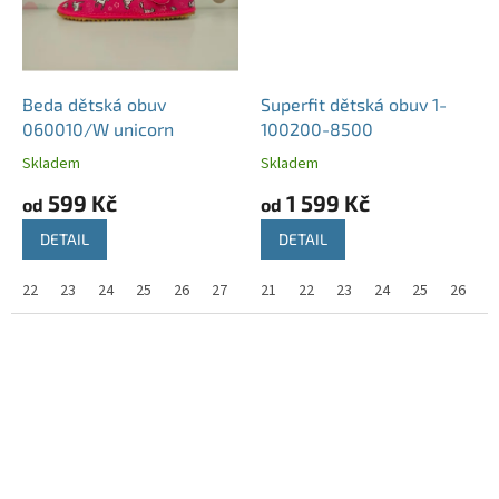
Beda dětská obuv
Superfit dětská obuv 1-
060010/W unicorn
100200-8500
Skladem
Skladem
599 Kč
1 599 Kč
od
od
DETAIL
DETAIL
22
23
24
25
26
27
28
21
29
22
30
23
31
24
32
25
33
26
34