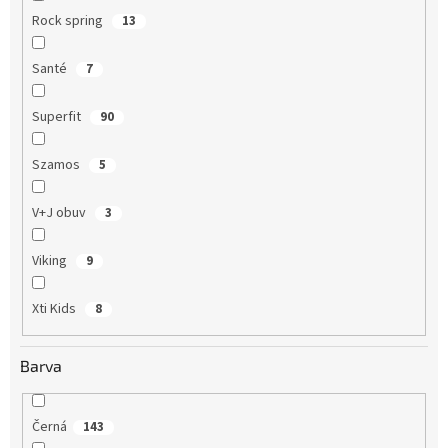
Rock spring
13
Santé
7
Superfit
90
Szamos
5
V+J obuv
3
Viking
9
Xti Kids
8
Barva
Černá
143