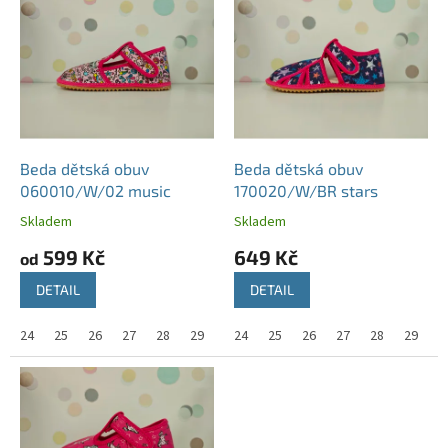
ý
p
i
s
p
r
o
d
Beda dětská obuv
Beda dětská obuv
u
060010/W/02 music
170020/W/BR stars
k
Skladem
Skladem
t
599 Kč
649 Kč
ů
od
DETAIL
DETAIL
24
25
26
27
28
29
30
24
31
25
32
26
33
27
34
28
29
3