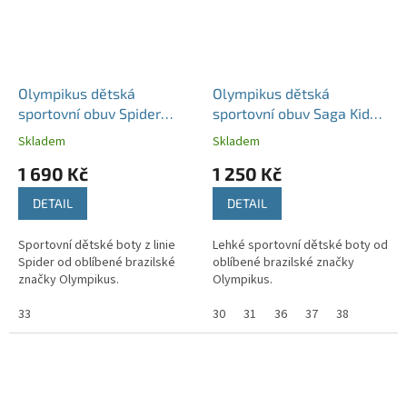
Olympikus dětská
Olympikus dětská
sportovní obuv Spider
sportovní obuv Saga Kids
Iron/Candy
Lead/Cherry
Skladem
Skladem
1 690 Kč
1 250 Kč
DETAIL
DETAIL
Sportovní dětské boty z linie
Lehké sportovní dětské boty od
Spider od oblíbené brazilské
oblíbené brazilské značky
značky Olympikus.
Olympikus.
33
30
31
36
37
38