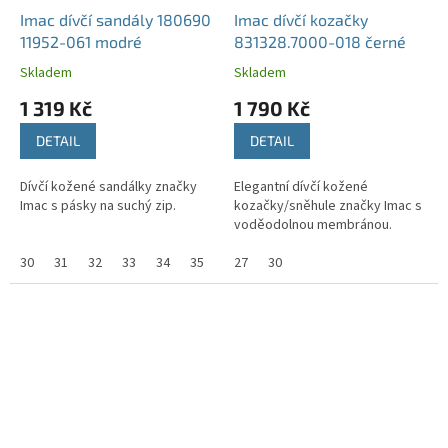
Imac dívčí sandály 180690
Imac dívčí kozačky
11952-061 modré
831328.7000-018 černé
Skladem
Skladem
1 319 Kč
1 790 Kč
DETAIL
DETAIL
Dívčí kožené sandálky značky
Elegantní dívčí kožené
Imac s pásky na suchý zip.
kozačky/sněhule značky Imac s
voděodolnou membránou.
30
31
32
33
34
35
27
30