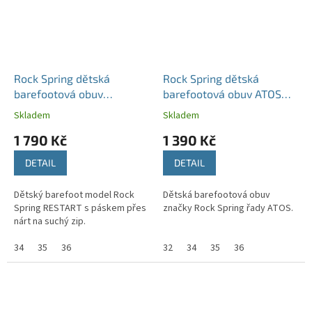
Rock Spring dětská
Rock Spring dětská
barefootová obuv
barefootová obuv ATOS
RESTART khaki
růžové
Skladem
Skladem
1 790 Kč
1 390 Kč
DETAIL
DETAIL
Dětský barefoot model Rock
Dětská barefootová obuv
Spring RESTART s páskem přes
značky Rock Spring řady ATOS.
nárt na suchý zip.
34
35
36
32
34
35
36