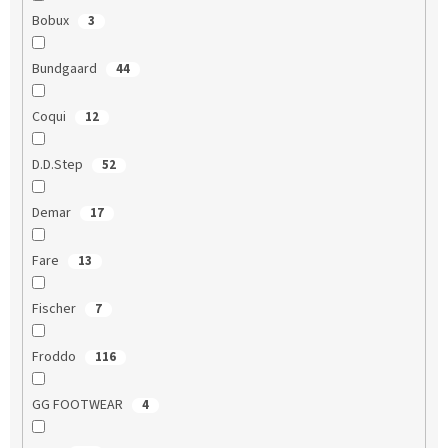
Bobux
3
Bundgaard
44
Coqui
12
D.D.Step
52
Demar
17
Fare
13
Fischer
7
Froddo
116
GG FOOTWEAR
4