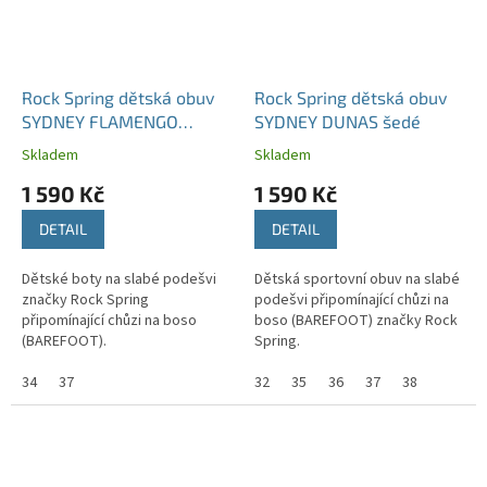
Rock Spring dětská obuv
Rock Spring dětská obuv
SYDNEY FLAMENGO
SYDNEY DUNAS šedé
růžová
Skladem
Skladem
1 590 Kč
1 590 Kč
DETAIL
DETAIL
Dětské boty na slabé podešvi
Dětská sportovní obuv na slabé
značky Rock Spring
podešvi připomínající chůzi na
připomínající chůzi na boso
boso (BAREFOOT) značky Rock
(BAREFOOT).
Spring.
34
37
32
35
36
37
38