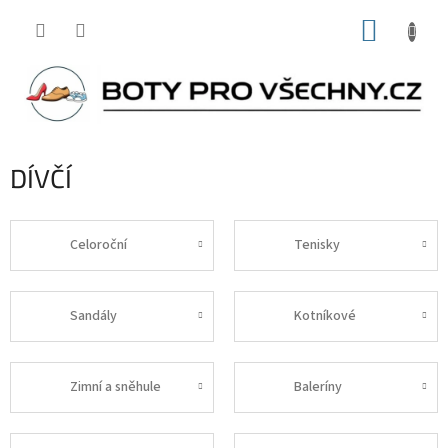
Přejít
NÁKUP
na
obsah
KOŠÍK
DÍVČÍ
Celoroční
Tenisky
Sandály
Kotníkové
Zimní a sněhule
Baleríny