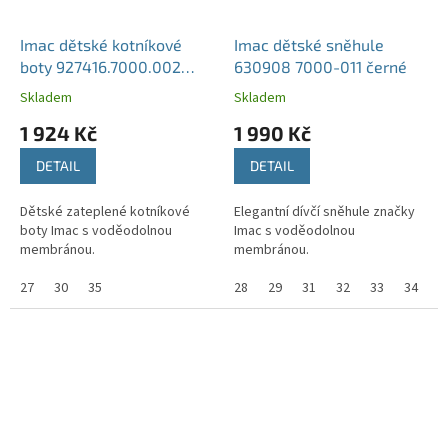
Imac dětské kotníkové
Imac dětské sněhule
boty 927416.7000.002
630908 7000-011 černé
černé
Skladem
Skladem
1 924 Kč
1 990 Kč
DETAIL
DETAIL
Dětské zateplené kotníkové
Elegantní dívčí sněhule značky
boty Imac s voděodolnou
Imac s voděodolnou
membránou.
membránou.
27
30
35
28
29
31
32
33
34