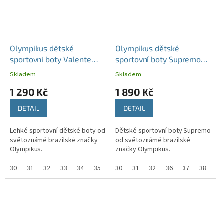
Olympikus dětské
Olympikus dětské
sportovní boty Valente
sportovní boty Supremo
Kids červené
černé/růžové
Skladem
Skladem
1 290 Kč
1 890 Kč
DETAIL
DETAIL
Lehké sportovní dětské boty od
Dětské sportovní boty Supremo
světoznámé brazilské značky
od světoznámé brazilské
Olympikus.
značky Olympikus.
30
31
32
33
34
35
36
30
37
31
38
32
36
37
38