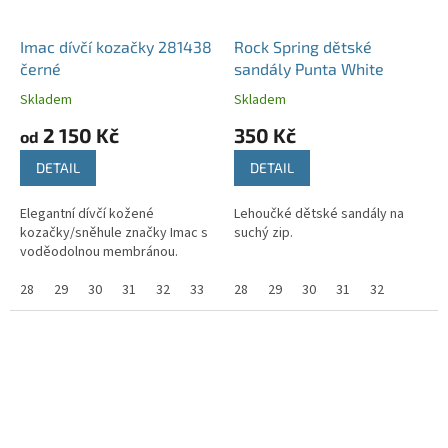
Imac dívčí kozačky 281438
Rock Spring dětské
černé
sandály Punta White
Skladem
Skladem
2 150 Kč
350 Kč
od
DETAIL
DETAIL
Elegantní dívčí kožené
Lehoučké dětské sandály na
kozačky/sněhule značky Imac s
suchý zip.
voděodolnou membránou.
28
29
30
31
32
33
34
28
35
29
38
30
31
32