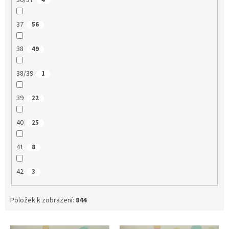
36/37
4
37
56
38
49
38/39
1
39
22
40
25
41
8
42
3
Položek k zobrazení:
844
V