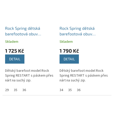
Rock Spring dětská
Rock Spring dětská
barefootová obuv
barefootová obuv
RESTART šedá
RESTART šedá
Skladem
Skladem
1 725 Kč
1 790 Kč
DETAIL
DETAIL
Dětský barefoot model Rock
Dětský barefoot model Rock
Spring RESTART s páskem přes
Spring RESTART s páskem přes
nárt na suchý zip.
nárt na suchý zip.
29
35
36
34
35
36