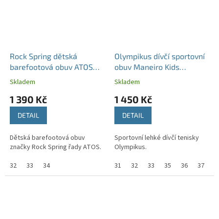
Rock Spring dětská
Olympikus dívčí sportovní
barefootová obuv ATOS
obuv Maneiro Kids
bílé
Ballet/Hibiscus
Skladem
Skladem
1 390 Kč
1 450 Kč
DETAIL
DETAIL
Dětská barefootová obuv
Sportovní lehké dívčí tenisky
značky Rock Spring řady ATOS.
Olympikus.
32
33
34
31
32
33
35
36
37
3