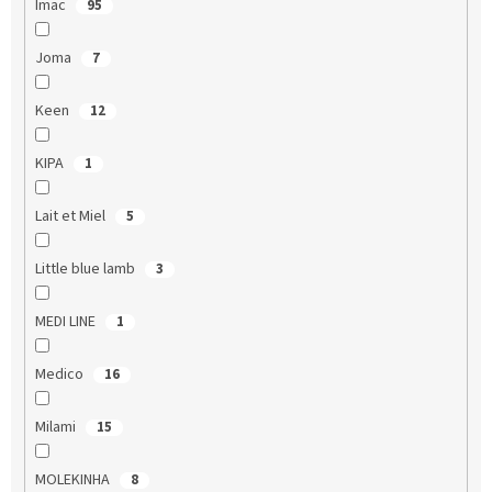
Imac
95
Joma
7
Keen
12
KIPA
1
Lait et Miel
5
Little blue lamb
3
MEDI LINE
1
Medico
16
Milami
15
MOLEKINHA
8