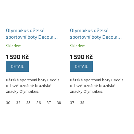
Olympikus dětské
Olympikus dětské
sportovní boty Decola
sportovní boty Decola
modré/růžové
modré
Skladem
Skladem
1 590 Kč
1 590 Kč
DETAIL
DETAIL
Dětské sportovní boty Decola
Dětské sportovní boty Decola
od světoznámé brazilské
od světoznámé brazilské
značky Olympikus.
značky Olympikus.
30
32
35
36
37
38
37
38