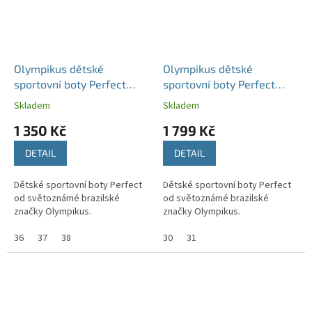
Olympikus dětské
Olympikus dětské
sportovní boty Perfect
sportovní boty Perfect
šedé/černé
korálové
Skladem
Skladem
1 350 Kč
1 799 Kč
DETAIL
DETAIL
Dětské sportovní boty Perfect
Dětské sportovní boty Perfect
od světoznámé brazilské
od světoznámé brazilské
značky Olympikus.
značky Olympikus.
36
37
38
30
31