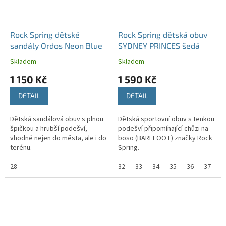
Rock Spring dětské
Rock Spring dětská obuv
sandály Ordos Neon Blue
SYDNEY PRINCES šedá
Skladem
Skladem
1 150 Kč
1 590 Kč
DETAIL
DETAIL
Dětská sandálová obuv s plnou
Dětská sportovní obuv s tenkou
špičkou a hrubší podešví,
podešví připomínající chůzi na
vhodné nejen do města, ale i do
boso (BAREFOOT) značky Rock
terénu.
Spring.
28
32
33
34
35
36
37
3