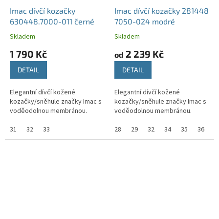
Imac dívčí kozačky
Imac dívčí kozačky 281448
630448.7000-011 černé
7050-024 modré
Skladem
Skladem
1 790 Kč
2 239 Kč
od
DETAIL
DETAIL
Elegantní dívčí kožené
Elegantní dívčí kožené
kozačky/sněhule značky Imac s
kozačky/sněhule značky Imac s
voděodolnou membránou.
voděodolnou membránou.
31
32
33
28
29
32
34
35
36