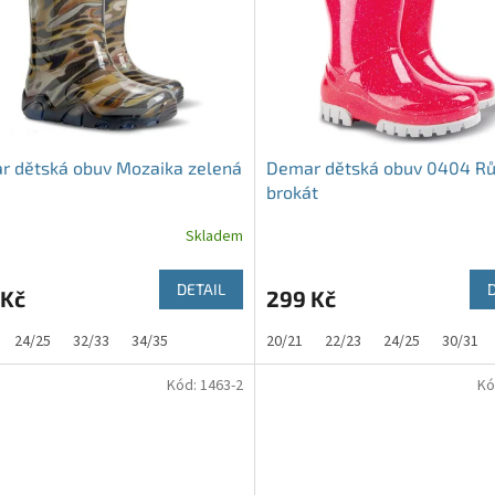
r dětská obuv Mozaika zelená
Demar dětská obuv 0404 R
brokát
Skladem
DETAIL
 Kč
299 Kč
24/25
32/33
34/35
20/21
22/23
24/25
30/31
Kód:
1463-2
Kó