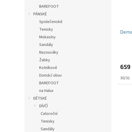
BAREFOOT
PÁNSKÉ
Společenské
Tenisky
Dema
Mokasíny
Sandály
Nazouváky
Žabky
659
Kotníkové
Domácí obuv
30/31
BAREFOOT
na Halux
DĚTSKÉ
DÍVČÍ
Celoroční
Tenisky
Sandály