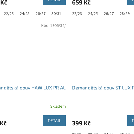
 Kč
659 Kč
22/23
24/25
26/27
30/31
32/33
22/23
24/25
26/27
28/29
Kód:
1906/34/
r dětská obuv HAW LUX PR AL
Demar dětská obuv ST LUX 
Skladem
DETAIL
 Kč
399 Kč