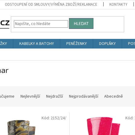
ODSTOUPENÍ OD SMLOUVY/VÝMĚNA ZBOŽÍ/REKLAMACE
KONTAKTY
HLEDAT
ŮŽKY
KABELKY A BATOHY
PENĚŽENKY
DOPLŇKY
POS
ar
učujeme
Nejlevnější
Nejdražší
Nejprodávanější
Abecedně
Kód:
2152/24/
Kód: