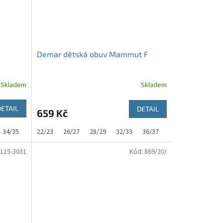
Demar dětská obuv Mammut F
Skladem
Skladem
DETAIL
DETAIL
659 Kč
34/35
22/23
26/27
28/29
32/33
36/37
38/39
115-3031
Kód:
869/20/