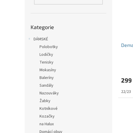
i
r
n
s
o
e
p
d
l
r
u
Přeskočit
o
k
Kategorie
kategorie
d
t
u
DÁMSKÉ
ů
Dema
k
Polobotky
t
Lodičky
ů
Tenisky
Mokasíny
Baleríny
299
Sandály
22/23
Nazouváky
Žabky
Kotníkové
Kozačky
na Halux
Domácí obuv