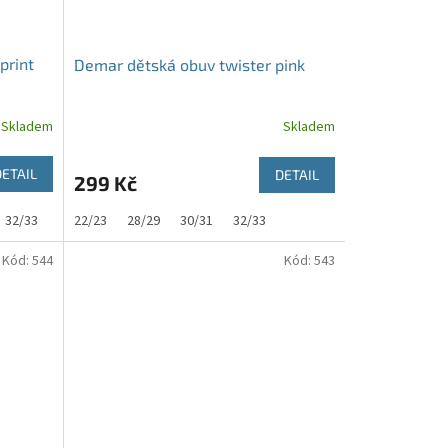
print
Demar dětská obuv twister pink
Skladem
Skladem
DETAIL
DETAIL
299 Kč
32/33
22/23
28/29
30/31
32/33
Kód:
544
Kód:
543