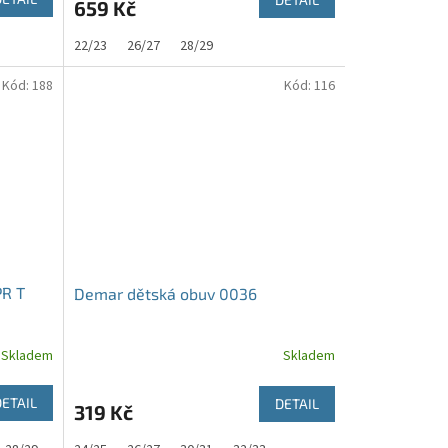
659 Kč
22/23
26/27
28/29
Kód:
188
Kód:
116
PR T
Demar dětská obuv 0036
Skladem
Skladem
DETAIL
DETAIL
319 Kč