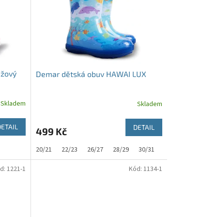
ůžový
Demar dětská obuv HAWAI LUX
Skladem
Skladem
DETAIL
DETAIL
499 Kč
20/21
22/23
26/27
28/29
30/31
32/33
d:
1221-1
Kód:
1134-1