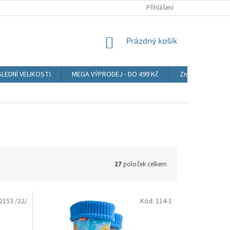
CENA POŠTOVNÉHO
OBCHODNÍ PODMÍNKY
Přihlášení
PODMÍNKY OCHRANY
NÁKUPNÍ
Prázdný košík
KOŠÍK
LEDNÍ VELIKOSTI
MEGA VÝPRODEJ - DO 499 Kč
Značky
27
položek celkem
2153 /22/
Kód:
114-1