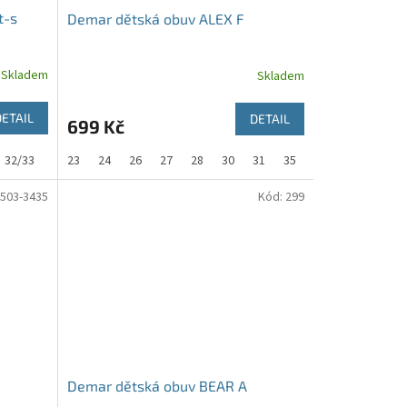
t-s
Demar dětská obuv ALEX F
Skladem
Skladem
DETAIL
DETAIL
699 Kč
32/33
34/35
23
24
36/37
26
38/39
27
28
30
31
35
503-3435
Kód:
299
Demar dětská obuv BEAR A